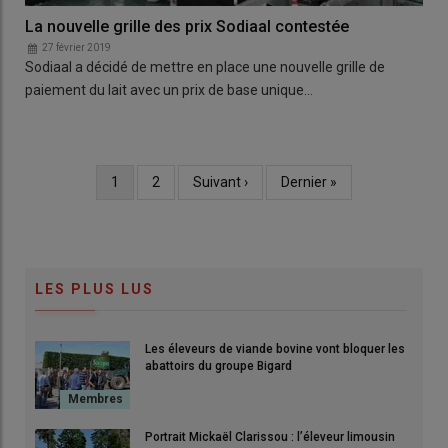
La nouvelle grille des prix Sodiaal contestée
27 février 2019
Sodiaal a décidé de mettre en place une nouvelle grille de
paiement du lait avec un prix de base unique…
Page
1
Page
2
Page
Suivant ›
Dernière
Dernier »
Pagination
courante
suivante
page
LES PLUS LUS
Les éleveurs de viande bovine vont bloquer les
abattoirs du groupe Bigard
Portrait Mickaël Clarissou : l’éleveur limousin