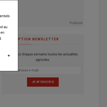
entiels
Publicité
nel au
 en
s
INSCRIPTION NEWSLETTER
Recevez chaque semaine toutes les actualités
agricoles.