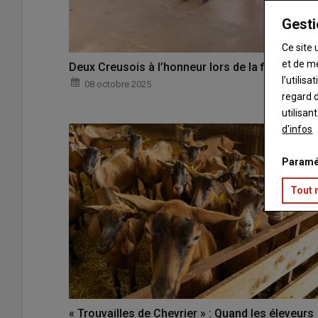
Gesti
Ce site 
et de m
Deux Creusois à l’honneur lors de la finale nati
l’utilis
08 octobre 2025
regard d
utilisan
d'infos
Paramé
Tout 
« Trouvailles de Chevrier » : Quand les éleveurs