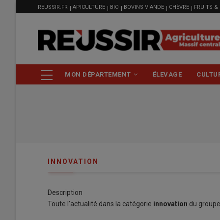
MENU
Aller
REUSSIR.FR
APICULTURE
BIO
BOVINS VIANDE
CHÈVRE
FRUITS &
FILIÈRE
au
contenu
principal
NAVIGATION
MON DÉPARTEMENT
ÉLEVAGE
CULTU
PRINCIPALE
INNOVATION
Description
Toute l'actualité dans la catégorie
innovation
du groupe 