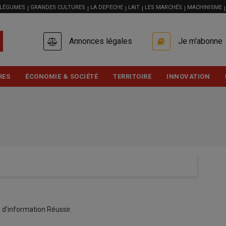
 LÉGUMES
GRANDES CULTURES
LA DEPECHE
LAIT
LES MARCHÉS
MACHINISME
USER
Annonces légales
Je m'abonne
ACCOUNT
MENU
RES
ÉCONOMIE & SOCIÉTÉ
TERRITOIRE
INNOVATION
d'information Réussir.