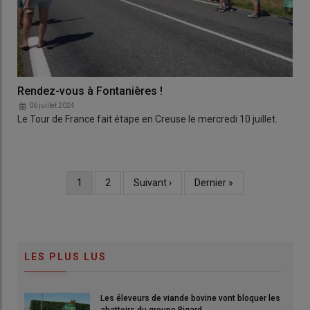
Rendez-vous à Fontanières !
06 juillet 2024
Le Tour de France fait étape en Creuse le mercredi 10 juillet.
Page
1
Page
2
Page
Suivant ›
Dernière
Dernier »
Pagination
courante
suivante
page
LES PLUS LUS
Les éleveurs de viande bovine vont bloquer les
abattoirs du groupe Bigard