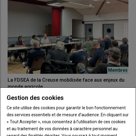
La FDSEA de la Creuse mobilisée face aux enjeux du
monde agricole
19 septembre 2025
Gestion des cookies
Réunis ce lundi en Conseil fédéral, les responsables de la
FDSEA de la Creuse ont dressé un état des lieux…
Ce site utilise des cookies pour garantir le bon fonctionnement
des services essentiels et de mesure d’audience. En cliquant sur
« Tout Accepter », vous consentez à l’utilisation de ces cookies
et au traitement de vos données à caractère personnel au
regard des finalités décrites. Vous pourrez à tout moment