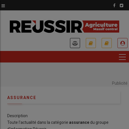
Aller
au
contenu
principal
USER
ACCOUNT
MENU
Publicité
ASSURANCE
Description
Toute l'actualité dans la catégorie
assurance
du groupe