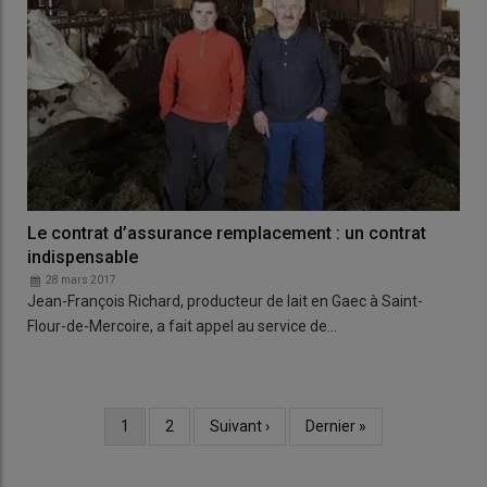
Le contrat d’assurance remplacement : un contrat
indispensable
28 mars 2017
Jean-François Richard, producteur de lait en Gaec à Saint-
Flour-de-Mercoire, a fait appel au service de…
Page
1
Page
2
Page
Suivant ›
Dernière
Dernier »
Pagination
courante
suivante
page