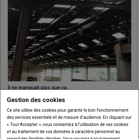
Il ne manquait plus que ça...
10 juin 2022
Gestion des cookies
Par dessus la sécheresse, la grêle...
Ce site utilise des cookies pour garantir le bon fonctionnement
des services essentiels et de mesure d’audience. En cliquant sur
« Tout Accepter », vous consentez à l’utilisation de ces cookies
et au traitement de vos données à caractère personnel au
regard des finalités décrites. Vous pourrez à tout moment