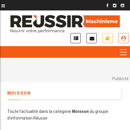
Aller
au
contenu
principal
USER
ACCOUNT
MENU
Publicité
MOISSON
Toute l'actualité dans la catégorie
Moisson
du groupe
d'information Réussir.