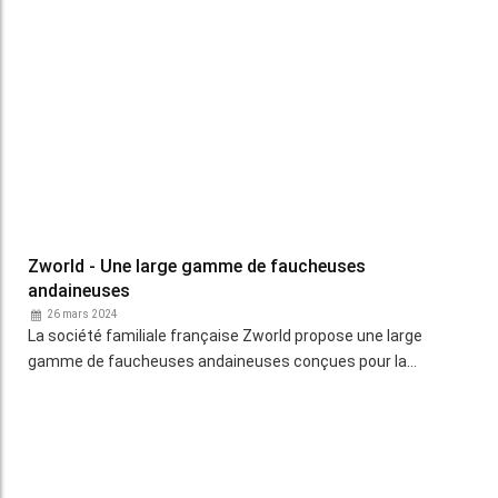
avantages : polyvalence, suivi du sol et bonne…
Tort - Une coupe andaineuse à tapis latéral
escamotable
13 novembre 2022
Leroch Distribution complète sa gamme de coupes
andaineuses Tort avec un modèle capable de regrouper sur
un…
CI2T - Un trieur alvéolaire pour compléter les trieurs à
grilles
27 octobre 2022
Le spécialiste du tri de graines propose un trieur alvéolaire à
un ou deux cylindres.