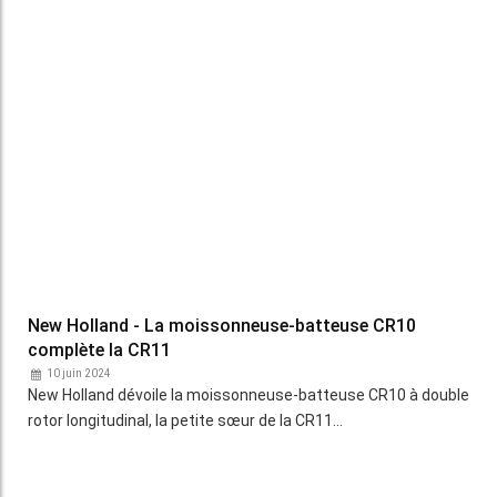
Moissonneuse-batteuse : Comment bien répartir la
paille broyée avec les coupes de grande largeur ?
04 juin 2024
La bonne répartition de la paille broyée par une
moissonneuses-batteuses est importante pour les travaux
du…
Zworld - Une large gamme de faucheuses
andaineuses
26 mars 2024
La société familiale française Zworld propose une large
gamme de faucheuses andaineuses conçues pour la…
Moissonneuse-batteuse : La récolte vendue au