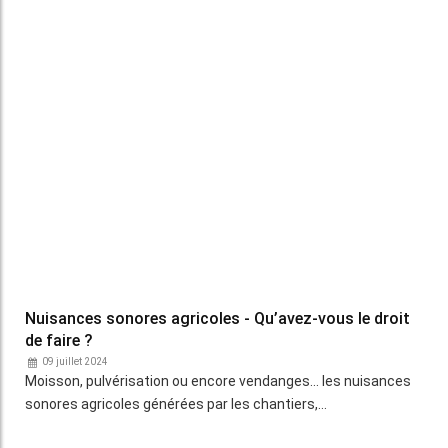
New Holland - La moissonneuse-batteuse CR10
complète la CR11
10 juin 2024
New Holland dévoile la moissonneuse-batteuse CR10 à double
rotor longitudinal, la petite sœur de la CR11…
Zworld - Des pick-up à tapis pour la moisson
décomposée
05 juin 2024
La firme familiale française Zworld fabrique une large gamme
de pick-up à tapis spécifiques pour le…