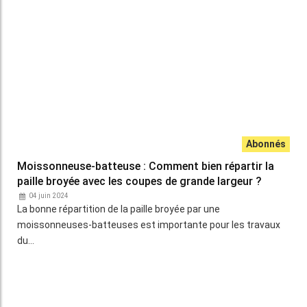
Le constructeur espagnol Tort innove en lançant une version
repliable de sa faucheuse andaineuse, facilitant…
« L’intérêt de la faucheuse andaineuse se raisonne sur
plusieurs récoltes »
01 juin 2023
Pratiquant la moisson décomposée depuis quatre
campagnes, Michel Huard, polyculteur-éleveur en Eure-et-Loir,
…
Moissonneuse-batteuse : Pourquoi investir dans une
coupe articulée ?
29 décembre 2022
Les plateformes de récolte articulées combinent plusieurs