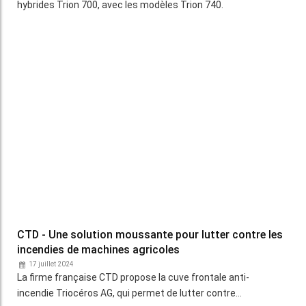
hybrides Trion 700, avec les modèles Trion 740.
CTD - Une solution moussante pour lutter contre les
incendies de machines agricoles
17 juillet 2024
La firme française CTD propose la cuve frontale anti-
incendie Triocéros AG, qui permet de lutter contre…
Nuisances sonores agricoles - Qu’avez-vous le droit
de faire ?
09 juillet 2024
Moisson, pulvérisation ou encore vendanges... les nuisances
sonores agricoles générées par les chantiers,…