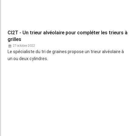
communication@reussir.fr
1 Rue Léopold Sédar-Senghor
14460 Colombelles
+33 (0)2 31 35 87 28
© Réussir 2026 - Tous droits réservés
FOOTER
CONTACTS
BOUTIQUE
QUI SOMMES-NOUS ?
COPYRIGHT
PRESSE AGRICOLE DÉPARTEMENTALE
PLAN DU SITE
MARKETING DIRECT SOLUTION
MENTIONS LÉGALES
POLITIQUE DE CONFIDENTIALITÉ