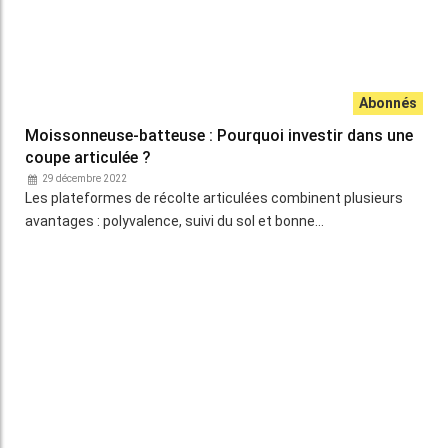
TITRE
JE M'ABONNE
Body
A partir de 108€/an
Lien
JE M'ABONNE
Accédez à tous les articles du site machinisme
Liste
à
Profitez de l’ensemble des cotations de la filière
machinisme
puce
Ne manquez aucune information grâce aux
newsletters de la filière machinisme