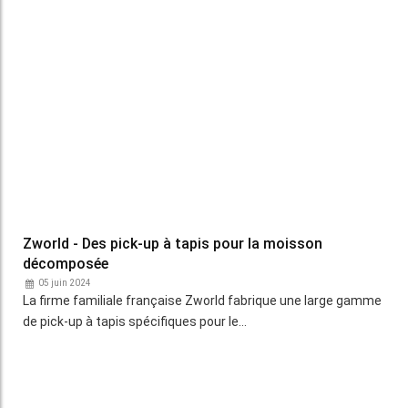
meilleur prix avec les capteurs proche infrarouge NIR
21 décembre 2023
Éprouvés sur les ensileuses et les tonnes à lisier, les capteurs
proche infrarouge NIR équipent désormais les…
« Notre broyeur de menues-pailles fait ses preuves
contre le ray-grass résistant »
13 juin 2023
Entrepreneurs spécialisés dans la moisson, François et
Vincent Roulet ont équipé une de leurs moissonneuses-…
Tort – Une faucheuse andaineuse repliable de 6,30
mètres
12 juin 2023