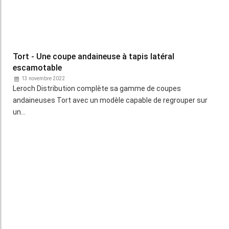
Réussir Machinisme
Site 100% machinisme du groupe Réussir. Des actualités
produits et de la filière agroéquipement, des essais tracteurs
et d'outils, des guides d'achat, des analyses techniques.
RUBRIQUES
Cultures
Essais
Elevage
Comparatif
Viticulture
Entreprises
Nouveautés
INFORMATIONS DE CONTACT