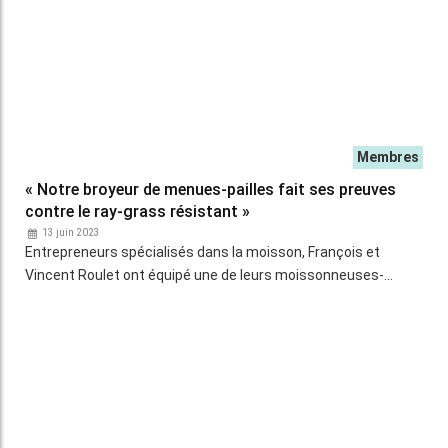
Comment évolue le prix du GNR ?
Merlo - Accès facilité, pesée dynamique et
garde-boue acier sur les chargeurs
télescopiques Turbofarmer TF42.7 et TF38.10
Comment évolue le prix de l’AdBlue ?
Claas - Un retourneur d’andain à soleils sur
l’andaineur Liner à double rotor