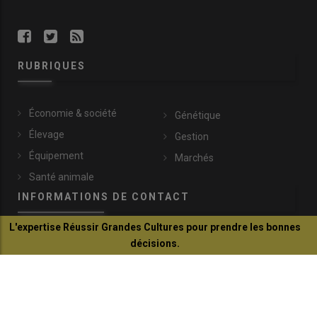
RUBRIQUES
Économie & société
Génétique
Élevage
Gestion
Équipement
Marchés
Santé animale
INFORMATIONS DE CONTACT
L'expertise Réussir Grandes Cultures pour prendre les bonnes
communication@reussir.fr
décisions.
1 Rue Léopold Sédar-Senghor
Je découvre
14460 Colombelles
+33 (0)2 31 35 87 28