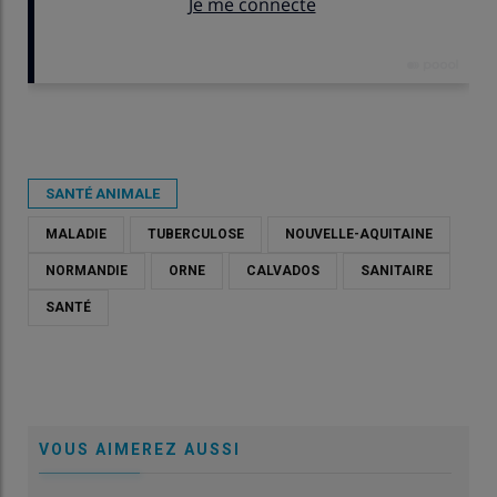
Publié le
jeu 02/04/2026 - 17:31
- Par
Alizée Juanchich
SANTÉ ANIMALE
MALADIE
TUBERCULOSE
NOUVELLE-AQUITAINE
NORMANDIE
ORNE
CALVADOS
SANITAIRE
SANTÉ
VOUS AIMEREZ AUSSI