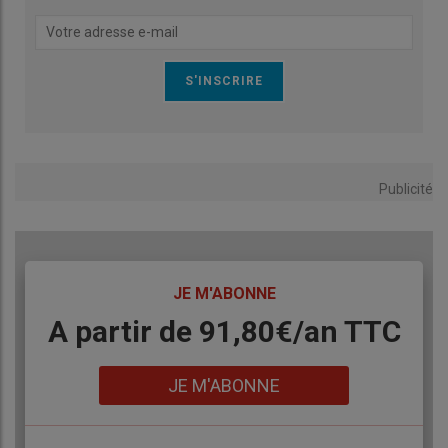
Publicité
TITRE
JE M'ABONNE
Body
A partir de 91,80€/an​ TTC
Lien
JE M'ABONNE