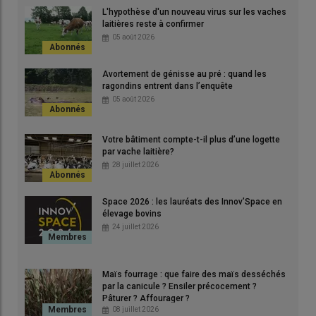
L'hypothèse d'un nouveau virus sur les vaches
© Archive AN
laitières reste à confirmer
05 août 2026
« La
maladie
progresse
», témoigne la ministre de l’Agriculture
Annie Genevard lors de l’Assemblée générale de la FNPL le 25
Avortement de génisse au pré : quand les
mars à propos de la
tuberculose
bovine
. A date, 51
foyers
ragondins entrent dans l’enquête
ont été recensés.
« Principalement en
Nouvelle-Aquitaine
».
05 août 2026
Mais les cas se multiplient également en
Normandie
avec 11
foyers identifiés depuis le début de la campagne de
Votre bâtiment compte-t-il plus d’une logette
prophylaxie (sept cheptels confirmés dans l'Orne et quatre
par vache laitière?
dans le Calvados, rapportent nos confrères de l’Agriculteur
28 juillet 2026
normand).
Space 2026 : les lauréats des Innov’Space en
élevage bovins
24 juillet 2026
Lire aussi :
La tuberculose bovine inquiète les
laiteries en Normandie
Maïs fourrage : que faire des maïs desséchés
par la canicule ? Ensiler précocement ?
Dans ce contexte, Annie Genevard a évoqué un
« plan pour
Pâturer ? Affourager ?
mieux indemniser et plus vite »
jugeant le cadre actuel obsolète.
08 juillet 2026