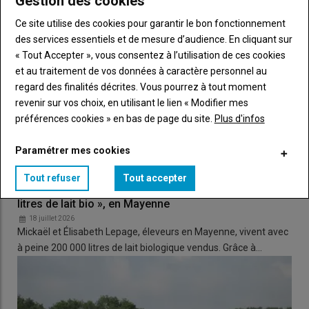
Gestion des cookies
Ce site utilise des cookies pour garantir le bon fonctionnement
des services essentiels et de mesure d’audience. En cliquant sur
« Tout Accepter », vous consentez à l’utilisation de ces cookies
et au traitement de vos données à caractère personnel au
regard des finalités décrites. Vous pourrez à tout moment
revenir sur vos choix, en utilisant le lien « Modifier mes
préférences cookies » en bas de page du site.
Plus d'infos
Paramétrer mes cookies
Tout refuser
Tout accepter
Élevage laitier bio : « Nous vivons à deux avec 200 000
Lire aussi :
Les conditions d’éligibilité à l’abattage
litres de lait bio », en Mayenne
sélectif sont assouplies pour la tuberculose bovine
18 juillet 2026
Mickaël et Élisabeth Lepage, éleveurs en Mayenne, vivent avec
à peine 200 000 litres de lait biologique vendus. Grâce à…
« Nous sommes à 0,03% du seuil, c’est une véritable épée de
Damoclès »
, illustre François-Xavier Huard qui regrette le