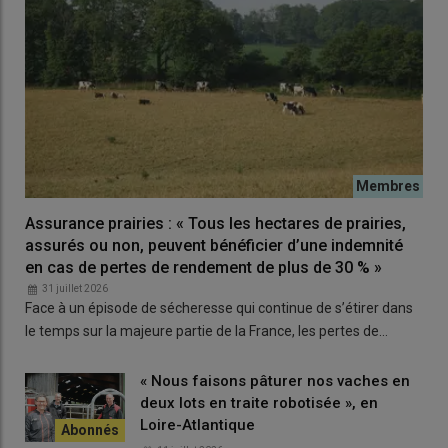
manque de progrès dans la
lutte contre la maladie
.
Un constat partagé par Ludovic Blin, vice‑président de la FNPL,
lors du Salon de l’Agriculture :
« Nous pourrions perdre le statut
indemne. Il faut se donner les moyens d’
éradiquer la
tuberculose bovine
. »
« Nous ne sommes pas loin de perdre le
statut indemne.
Il y a
encore de la marge mais elle n’est pas énorme,
estime
également Pascal Le Brun en tant que président de la
coopération laitière.
Aujourd’hui, la vaccination contre la
Assurance prairies : « Tous les hectares de prairies,
tuberculose bovine, nous fait perdre le statut indemne, est-ce
assurés ou non, peuvent bénéficier d’une indemnité
que la réglementation pourrait changer ? »
en cas de pertes de rendement de plus de 30 % »
31 juillet 2026
Face à un épisode de sécheresse qui continue de s’étirer dans
Lire aussi
FCO, MHE, DNC et tuberculose bovine :
le temps sur la majeure partie de la France, les pertes de…
différences et points communs de ces quatre
maladies qui touchent les vaches
« Nous faisons pâturer nos vaches en
deux lots en traite robotisée », en
Loire-Atlantique