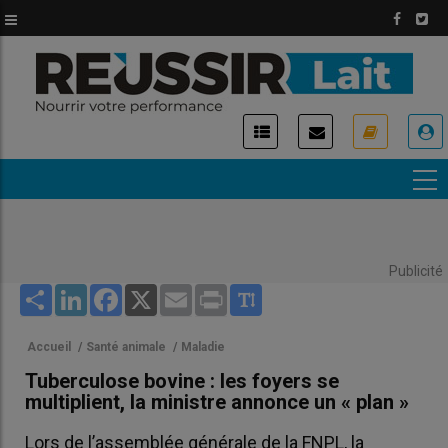
Aller
au
contenu
principal
USER
ACCOUNT
MENU
Publicité
Share
LinkedIn
Facebook
X
Email
Print
Accueil
/
Santé animale
/
Maladie
Tuberculose bovine : les foyers se
multiplient, la ministre annonce un « plan »
Lors de l’assemblée générale de la FNPL, la