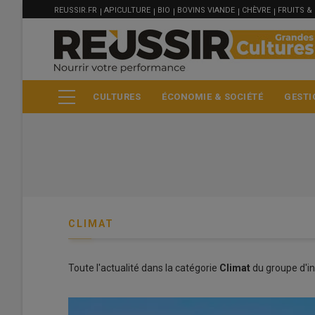
MENU
Aller
REUSSIR.FR
APICULTURE
BIO
BOVINS VIANDE
CHÈVRE
FRUITS &
FILIÈRE
au
contenu
principal
CULTURES
ÉCONOMIE & SOCIÉTÉ
GESTI
CLIMAT
Blé meunier
Toute l'actualité dans la catégorie
Climat
du groupe d'in
223 €/t
Euronext, 07 Aug 2026