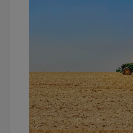
Maïs
248.25 €/t
Euronext, 07 Aug 2026
Colza
533.25 €/t
Euronext, 07 Aug 2026
Graines de soja
11.6 $/boiss.
Chicago, 06 Aug 2026