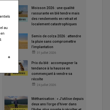
Moisson 2026 : une qualité
rassurante en blé tendre mais
entiels
des rendements en retrait et
localement catastrophiques
nel au
 en
Semis de colza 2026 : attendre
s
la pluie sans compromettre
l’implantation
31 juillet 2026
Prix du blé : accompagner la
tendance à la hausse en
commençant à vendre sa
récolte
24 juillet 2026
Méthanisation : « J’utilise depuis
deux ans l’orge d’hiver dans
l’Aube, plus souple à récolter et