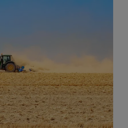
Maïs
248.25 €/t
Euronext, 07 Aug 2026
Colza
533.25 €/t
Euronext, 07 Aug 2026
Graines de soja
11.6 $/boiss.
Chicago, 06 Aug 2026