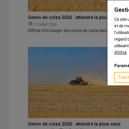
Gesti
Semis de colza 2026 : attendre la pluie sans co
Ce site 
31 juillet 2026
et de m
Difficile d’envisager des semis de colza dans les condit
l’utilis
regard d
utilisan
d'infos
Paramé
Tout 
Semis de colza 2026 : attendre la pluie sans