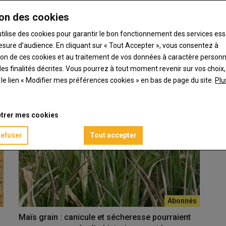
on des cookies
mpromettre l’implantation
utilise des cookies pour garantir le bon fonctionnement des services ess
esure d’audience. En cliquant sur « Tout Accepter », vous consentez à
ions pédo-climatiques actuelles. Selon les types de…
ation de ces cookies et au traitement de vos données à caractère person
es finalités décrites. Vous pourrez à tout moment revenir sur vos choix,
t le lien « Modifier mes préférences cookies » en bas de page du site.
Plu
trer mes cookies
refuser
Tout accepter
Maïs grain : canicule et sécheresse pourraient