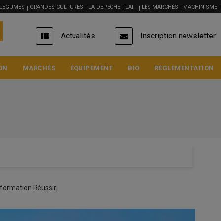
 LÉGUMES
GRANDES CULTURES
LA DEPECHE
LAIT
LES MARCHÉS
MACHINISME
USER
Actualités
Inscription newsletter
ACCOUNT
MENU
ON
MARCHÉS
ÉQUIPEMENT
BIO
RÉGLEMENTATION
Blé meunier
formation Réussir.
223 €/t
Euronext, 07 Aug 2026