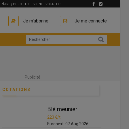
PÂTRE
PORC
TCS
VIGNE
VOLAILLES
Je m'abonne
Je me connecte
Publicité
COTATIONS
Blé meunier
Blé meunie
223 €/t
223 €/t
Euronext, 07 Aug 2026
Euronext, 07 A