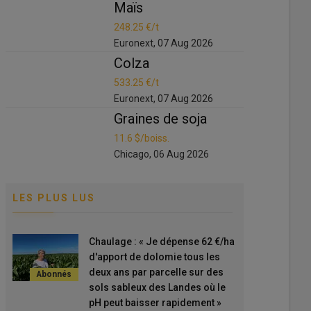
Maïs
Maïs
248.25 €/t
248.25 €/t
Euronext, 07 Aug 2026
Euronext, 07 A
Colza
Colza
533.25 €/t
533.25 €/t
Euronext, 07 Aug 2026
Euronext, 07 A
Graines de soja
Graines de
11.6 $/boiss.
11.6 $/boiss.
Chicago, 06 Aug 2026
Chicago, 06 Au
LES PLUS LUS
Chaulage : « Je dépense 62 €/ha
d'apport de dolomie tous les
deux ans par parcelle sur des
sols sableux des Landes où le
pH peut baisser rapidement »