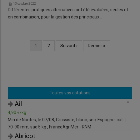
13 octobre 2022
Différentes pratiques alternatives ont été évaluées, seules et
en combinaison, pour la gestion des principaux…
Page
1
Page
2
Page
Suivant ›
Dernière
Dernier »
Pagination
courante
suivante
page
Toutes vos cotations
=
=
Tomate
3,80 €/kg
4,9
I,
Min de Toulouse, le 07/08, Grossiste, noire, côtelée, France,
Min 
cat. I , FranceAgriMer - RNM
70-
=
=
Aneth