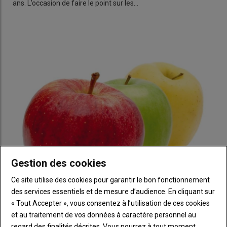
ans. L’occasion de faire le point sur les…
Gestion des cookies
Pomme et puceron cendré : « Le Nori Pro me semble
Ce site utilise des cookies pour garantir le bon fonctionnement
plus simple que l’argile »
des services essentiels et de mesure d’audience. En cliquant sur
01 octobre 2025
« Tout Accepter », vous consentez à l’utilisation de ces cookies
Après avoir testé des méthodes de lutte automnale contre le
et au traitement de vos données à caractère personnel au
puceron cendré, Robert Cecchetti, producteur de…
regard des finalités décrites. Vous pourrez à tout moment