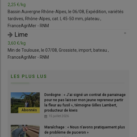
6,00 €/10 bottes
2,2
s
Rungis, le 07/08, Grossiste, import, botte , FranceAgriMer -
Bas
RNM
tard
Fra
=
Pomme de terre
=
1,50 €/kg
Rungis, le 07/08, Grossiste, chair ferme, France, lavée, cat. I,
3,6
grenaille, carton 10 kg , FranceAgriMer - RNM
Min 
Fra
LES PLUS LUS
Dordogne : « J’ai signé un contrat de parrainage
pour ne pas laisser mon jeune repreneur partir
la fleur au fusil », témoigne Gilles Lambert,
producteur de kiwis
15 juillet 2026
Maraîchage : « Nous n’avons pratiquement plus
de problème de puceron »