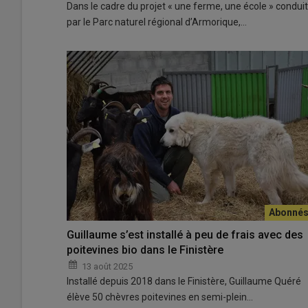
Dans le cadre du projet « une ferme, une école » conduit
par le Parc naturel régional d’Armorique,…
Guillaume s’est installé à peu de frais avec des
poitevines bio dans le Finistère
13 août 2025
Installé depuis 2018 dans le Finistère, Guillaume Quéré
élève 50 chèvres poitevines en semi-plein…