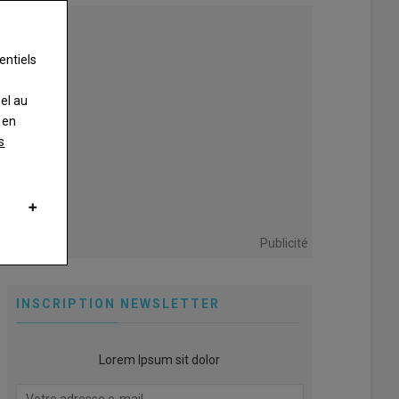
entiels
nel au
 en
s
Publicité
INSCRIPTION NEWSLETTER
Lorem Ipsum sit dolor