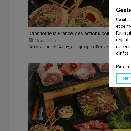
Gesti
Ce site 
et de m
l’utilis
Dans toute la France, des actions collectives p
regard d
15 avril 2026
utilisan
Grâce au projet Cabri+, des groupes d’éleveurs de toute 
d'infos
Paramé
Tout 