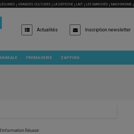
 LÉGUMES
GRANDES CULTURES
LA DEPECHE
LAIT
LES MARCHÉS
MACHINISME
USER
Actualités
Inscription newsletter
ACCOUNT
MENU
ANIMALE
FROMAGERIE
ZAPPING
'information Réussir.