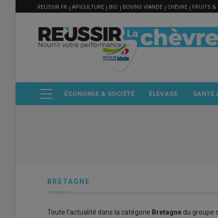
MENU
Aller
REUSSIR.FR
APICULTURE
BIO
BOVINS VIANDE
CHÈVRE
FRUITS &
FILIÈRE
au
contenu
principal
ÉCONOMIE & SOCIÉTÉ
ÉLEVAGE
SANTÉ 
BRETAGNE
Toute l'actualité dans la catégorie
Bretagne
du groupe d