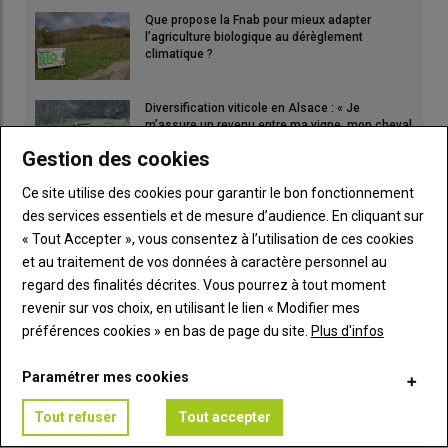
Que propose la Fnab pour mieux adapter
l’agriculture biologique au dérèglement
climatique ?
Diversification viticole en Alsace : « Je
m’assure un revenu entre ma vigne, mon cheval
et mon patron »
Gestion des cookies
VIGNE
Ce site utilise des cookies pour garantir le bon fonctionnement
des services essentiels et de mesure d’audience. En cliquant sur
Le potentiel mamelle d'une génisse est fixé
avant sa naissance
« Tout Accepter », vous consentez à l’utilisation de ces cookies
LAIT
et au traitement de vos données à caractère personnel au
regard des finalités décrites. Vous pourrez à tout moment
revenir sur vos choix, en utilisant le lien « Modifier mes
préférences cookies » en bas de page du site.
Plus d'infos
Paramétrer mes cookies
Tout refuser
Tout accepter