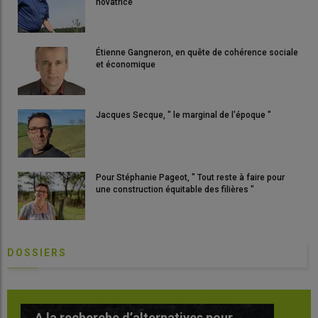
novatrice
Étienne Gangneron, en quête de cohérence sociale
et économique
Jacques Secque, " le marginal de l'époque "
Pour Stéphanie Pageot, " Tout reste à faire pour
une construction équitable des filières "
DOSSIERS
Le salon Interpoma 2022 dessine l’avenir
T