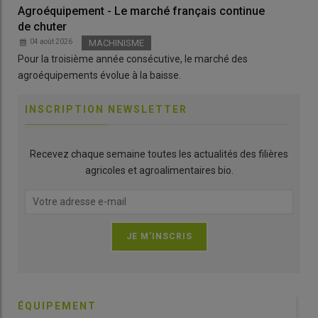
Agroéquipement - Le marché français continue
Not
de chuter
pré
04 août 2026
MACHINISME
0
Pour la troisième année consécutive, le marché des
Entr
agroéquipements évolue à la baisse.
de 
INSCRIPTION NEWSLETTER
Recevez chaque semaine toutes les actualités des filières
agricoles et agroalimentaires bio.
ÉQUIPEMENT