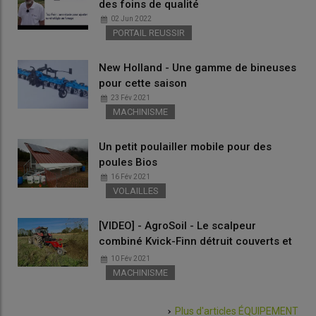
des foins de qualité
02 Jun 2022
PORTAIL REUSSIR
New Holland - Une gamme de bineuses
pour cette saison
23 Fév 2021
MACHINISME
Un petit poulailler mobile pour des
poules Bios
16 Fév 2021
VOLAILLES
[VIDEO] - AgroSoil - Le scalpeur
combiné Kvick-Finn détruit couverts et
adventices
10 Fév 2021
MACHINISME
Plus d'articles
ÉQUIPEMENT