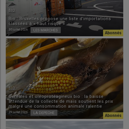
BIO
Bio : Bruxelles propose une liste d’importations
classées à « haut risque »
30 juillet 2026
LES MARCHES
BIO
Céréales et oléoprotéagineux bio : la baisse
attendue de la collecte de maïs soutient les prix
malgré une consommation animale ralentie
29 juillet 2026
LA DEPECHE