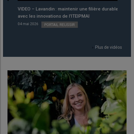
VIDEO – Lavandin : maintenir une filière durable
VIDEO
avec les innovations de l’ITEIPMAI
les a
04 mai 2026
06 avri
PORTAIL REUSSIR
Plus de vidéos