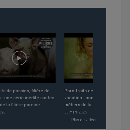
e
Porc-traits de passion, filière de
Porc-traits de p
 les
vocation : une série inédite sur les
vocation : une s
métiers de la filière porcine
métiers de la fi
06 mars 2026
06 mars 2026
Plus de vidéos