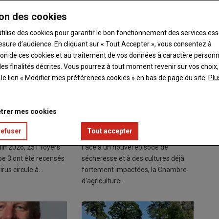
on des cookies
utilise des cookies pour garantir le bon fonctionnement des services ess
esure d’audience. En cliquant sur « Tout Accepter », vous consentez à
ation de ces cookies et au traitement de vos données à caractère person
es finalités décrites. Vous pourrez à tout moment revenir sur vos choix,
t le lien « Modifier mes préférences cookies » en bas de page du site.
Plu
remier foyer
Sécheresse : les éleveurs
s le Puy-de-Dôme,
appelés à anticiper pour
trer mes cookies
 appelés à la
préserver leur autonomie
fourragère
refuser
Tout accepter
6
05 août 2026
juin 2026, 251 foyers
Face à un nouvel épisode de
pe 3 ont été recensés
sécheresse et à des cultures déjà
irus circule à…
fortement impactées, la Chambre
d'agriculture…