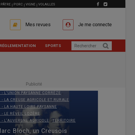
PÂTRE
PORC
VIGNE
VOLAILLES
Mes revues
Je me connecte
RÉGLEMENTATION
SPORTS
,
 - L'ALLIER AGRICOLE
Publicité
,
5 - L'UNION DU CANTAL
,
9 - L'UNION PAYSANNE CORRÈZE
,
3 - LA CREUSE AGRICOLE ET RURALE
,
3 - LA HAUTE LOIRE PAYSANNE
,
8 - LE RÉVEIL LOZÈRE
,
3 - L'AUVERGNE AGRICOLE
TERRITOIRE
arc Bloch, un Creusois