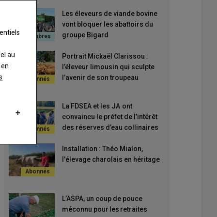
Les éleveurs de viande bovine
vont bloquer les abattoirs du
entiels
groupe Bigard
nel au
Portrait Mickaël Clarissou :
 en
l’éleveur limousin qui sculpte
s
l’avenir de son troupeau
La FDSEA et les JA ont
convaincu le préfet de l’intérêt
des réserves d’eau collinaires
Installation : Théo Mialon,
l'élevage charolais en héritage
L’ASPA, un coup de pouce
méconnu pour les retraites