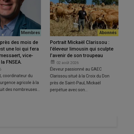
Après des mois de
Portrait Mickaël Clarissou :
st une loi qui fera
l’éleveur limousin qui sculpte
messaert, vice-
l’avenir de son troupeau
 la FNSEA.
02 août 2026
Éleveur passionné au GAEC
6
, coordinateur du
Clarissou situé à la Croix du Don
d’urgence agricole à la
près de Saint-Paul, Mickaël
ouit des nombreuses…
perpétue avec son…