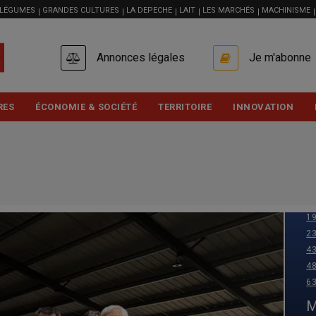
 LÉGUMES
GRANDES CULTURES
LA DEPECHE
LAIT
LES MARCHÉS
MACHINISME
USER
Annonces légales
Je m'abonne
ACCOUNT
MENU
RES
ÉCONOMIE & SOCIÉTÉ
TERRITOIRE
INNOVATION
03
1
1
2
4
4
6
M