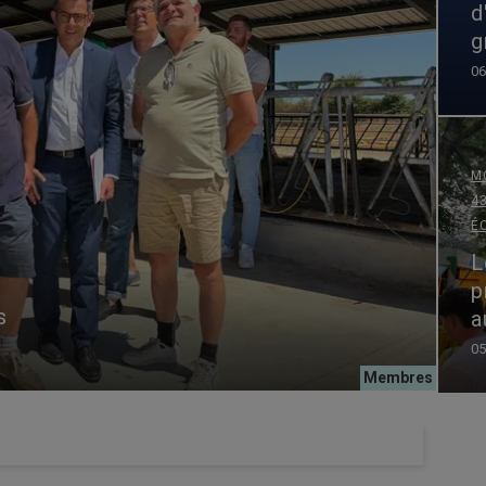
d
g
06
M
4
É
L
p
ts
a
05