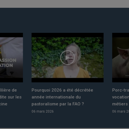
i 2026 a été décrétée
Porc-traits de passion, filière d
nternationale du
vocation : une série inédite sur
lisme par la FAO ?
métiers de la filière porcine
2026
06 mars 2026