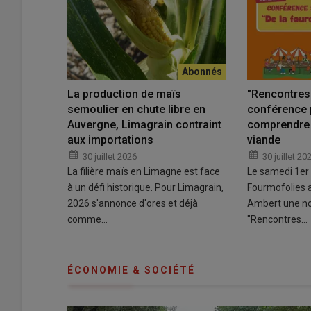
La production de maïs
"Rencontres 
semoulier en chute libre en
conférence 
Auvergne, Limagrain contraint
comprendre 
aux importations
viande
30 juillet 2026
30 juillet 20
La filière maïs en Limagne est face
Le samedi 1er 
à un défi historique. Pour Limagrain,
Fourmofolies a
2026 s'annonce d'ores et déjà
Ambert une no
comme…
"Rencontres…
ÉCONOMIE & SOCIÉTÉ