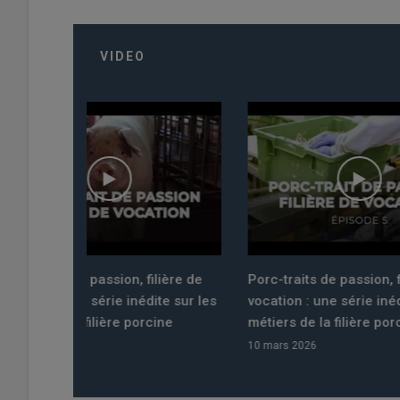
VIDEO
filière de
Porc-traits de passion, filière de
Pourquo
dite sur les
vocation : une série inédite sur les
année i
rcine
métiers de la filière porcine
pastora
10 mars 2026
06 mars 