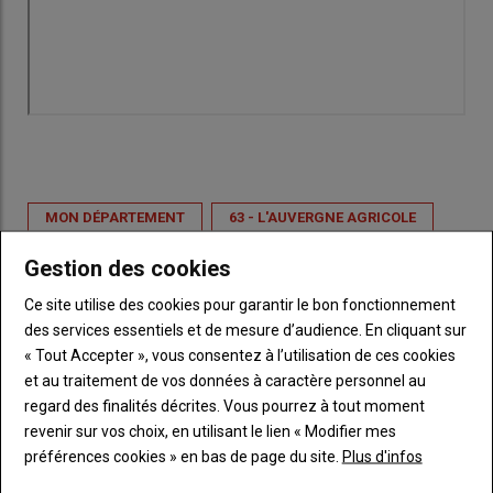
MON DÉPARTEMENT
63 - L'AUVERGNE AGRICOLE
ÉCONOMIE & SOCIÉTÉ
TERRITOIRE
SPORTS
Gestion des cookies
SPORT
HANDISPORT
PUY DE DOME
SPORT
Ce site utilise des cookies pour garantir le bon fonctionnement
INCLUSION
SENSIBILISATION
des services essentiels et de mesure d’audience. En cliquant sur
« Tout Accepter », vous consentez à l’utilisation de ces cookies
et au traitement de vos données à caractère personnel au
regard des finalités décrites. Vous pourrez à tout moment
revenir sur vos choix, en utilisant le lien « Modifier mes
préférences cookies » en bas de page du site.
Plus d'infos
VOUS AIMEREZ AUSSI