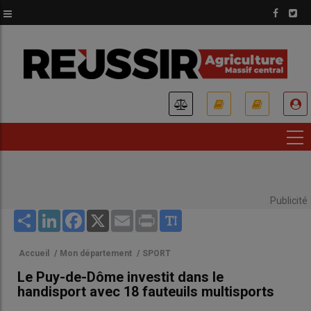
Aller
au
contenu
principal
USER
ACCOUNT
MENU
Publicité
Share
LinkedIn
Facebook
X
Email
Print
Accueil
/
Mon département
/
SPORT
Le Puy-de-Dôme investit dans le
handisport avec 18 fauteuils multisports