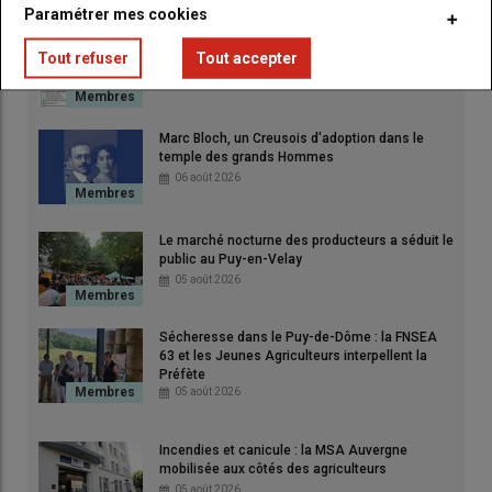
Paramétrer mes cookies
FDSEA et JA, un partenariat opérationnel avec
Tout refuser
Tout accepter
le SDIS pour mieux anticiper et mieux réagir
07 août 2026
Marc Bloch, un Creusois d'adoption dans le
temple des grands Hommes
06 août 2026
Le marché nocturne des producteurs a séduit le
public au Puy-en-Velay
05 août 2026
Sécheresse dans le Puy-de-Dôme : la FNSEA
63 et les Jeunes Agriculteurs interpellent la
Préfète
05 août 2026
Incendies et canicule : la MSA Auvergne
mobilisée aux côtés des agriculteurs
05 août 2026