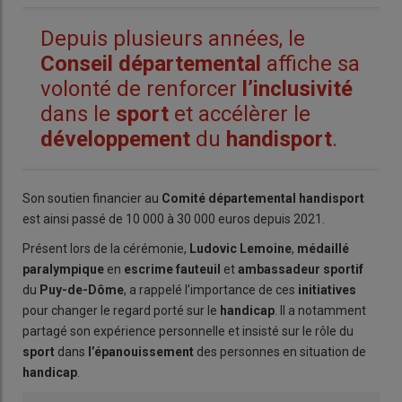
Depuis plusieurs années, le
Conseil
départemental
affiche sa
volonté de renforcer
l’inclusivité
dans le
sport
et accélèrer le
développement
du
handisport
.
Son soutien financier au
Comité
départemental
handisport
est ainsi passé de 10 000 à 30 000 euros depuis 2021.
Présent lors de la cérémonie,
Ludovic
Lemoine
,
médaillé
paralympique
en
escrime
fauteuil
et
ambassadeur
sportif
du
Puy-de-Dôme
, a rappelé l’importance de ces
initiatives
pour changer le regard porté sur le
handicap
. Il a notamment
partagé son expérience personnelle et insisté sur le rôle du
sport
dans
l’épanouissement
des personnes en situation de
handicap
.