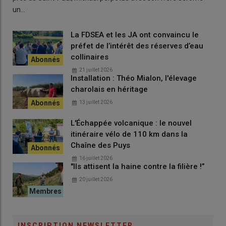
un…
Un appel lancé aux producteurs et
La FDSEA et les JA ont convaincu le
préfet de l’intérêt des réserves d’eau
transformateurs
collinaires
Les acteurs du territoire invitent les producteurs et
21 juillet 2026
Installation : Théo Mialon, l'élevage
transformateurs souhaitant s’engager pour l’avenir de la
filière
charolais en héritage
châtaigne
à rejoindre ou soutenir les actions du
Syndicat des
Producteurs de Châtaignes du Cantal
.
13 juillet 2026
L’objectif affiché est de défendre collectivement les intérêts de
L'Échappée volcanique : le nouvel
la
châtaigneraie
cantalienne, à l’échelle locale comme
itinéraire vélo de 110 km dans la
nationale.
Chaîne des Puys
16 juillet 2026
"Ils attisent la haine contre la filière !”
CONTACTS : Céline Teyssedou, présidente du SPCC ou
Sarah Lamsaïf, animatrice
20 juillet 2026
spcc.chataignesducantal@gmail.com
INSCRIPTION NEWSLETTER