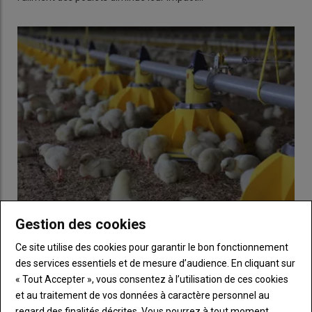
Gestion des cookies
Ration des volailles : Moins de soja mais plus
d’enzymes et de probiotiques
Ce site utilise des cookies pour garantir le bon fonctionnement
des services essentiels et de mesure d’audience. En cliquant sur
12 mars 2024
L’apport de phytases et de probiotiques contribue à
« Tout Accepter », vous consentez à l’utilisation de ces cookies
contrebalancer les effets du remplacement du soja par d’…
et au traitement de vos données à caractère personnel au
regard des finalités décrites. Vous pourrez à tout moment