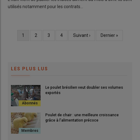
utilisés notamment pour les contrats…
Page
1
Page
2
Page
3
Page
4
Page
Suivant ›
Dernière
Dernier »
Pagination
courante
suivante
page
LES PLUS LUS
Le poulet brésilien veut doubler ses volumes
exportés
Poulet de chair : une meilleure croissance
grâce à l’alimentation précoce