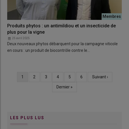
Produits phytos : un antimildiou et un insecticide de
plus pour la vigne
25 avril 2025
Deux nouveaux phytos débarquent pour la campagne viticole
en cours : un produit de biocontrôle contre le…
Page
1
Page
2
Page
3
Page
4
Page
5
Page
6
Page
Suivant ›
Pagination
courante
suivante
Dernière
Dernier »
page
LES PLUS LUS