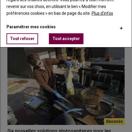
En Charente : « Les tanins de châtaigne permettent de
diminuer les doses de cuivre pour lutter contre le
revenir sur vos choix, en utilisant le lien « Modifier mes
mildiou de la vigne »
préférences cookies » en bas de page du site.
Plus d'infos
23 mars 2026
Julien Chadutaud, responsable vignoble aux domaines Jean
Paramétrer mes cookies
Martell, à Rouillac, en Charente, a testé les tanins…
Tout refuser
Tout accepter
Six nouvelles solutions phytosanitaires pour les