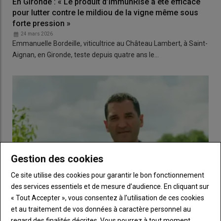
En Gironde : « Le produit d’ImmunRise a été efficace
pour lutter contre le mildiou de la vigne même sous
forte pression »
24 mars 2026
Emmanuelle Bordeille, viticultrice au Château Lambert, à Saint-
Aignan, en Gironde, teste depuis quatre ans le…
Gestion des cookies
Ce site utilise des cookies pour garantir le bon fonctionnement
des services essentiels et de mesure d’audience. En cliquant sur
« Tout Accepter », vous consentez à l’utilisation de ces cookies
et au traitement de vos données à caractère personnel au
regard des finalités décrites. Vous pourrez à tout moment