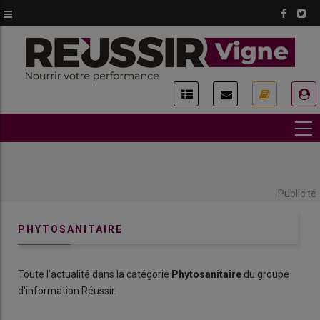
Aller
au
contenu
principal
USER
ACCOUNT
MENU
Publicité
PHYTOSANITAIRE
Toute l'actualité dans la catégorie
Phytosanitaire
du groupe
d'information Réussir.