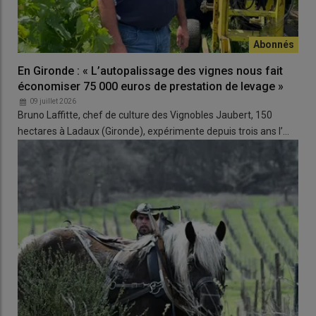
selon Maschio Gaspardo, de réduire de 50 à 70 % le nombre de
passages de pulvérisateur dans l'année.
En Gironde : « L’autopalissage des vignes nous fait
Lire aussi :
Maschio Gaspardo – La gamme de
économiser 75 000 euros de prestation de levage »
semoirs directs viticoles s’enrichit
09 juillet 2026
Bruno Laffitte, chef de culture des Vignobles Jaubert, 150
hectares à Ladaux (Gironde), expérimente depuis trois ans l’…