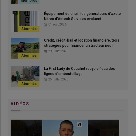
Équipement de chai : les générateurs d’azote
Nitréo d’Airtech Services évoluent
01 août 2026
Crédit, crédit-bail et location financière, trois
stratégies pour financer un tracteur neuf
Icaro X4 est un
robot
hybride
de
Maschio Gaspardo
29 juillet 2026
conçu pour
traiter
les
vignes
en les exposant à certaines
longueurs d’onde d’UV-C. Cette exposition stimule les
La First Lady de Couchet recycle l’eau des
défenses immunitaires
de la culture qui devient mieux
lignes d’embouteillage
protégée contre les agresseurs comme l’
oïdium
, le
mildiou
25 juillet 2026
ou le
botrytis
. Les UV-C sélectionnés ont aussi pour effet
de déstructurer l’ADN des champignons et donc d’empêcher
leur développement.
VIDÉOS
Lire aussi |
La stimulation aux UV se déploie dans
les vignes