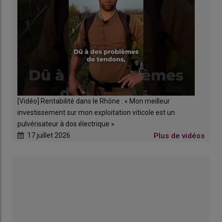
[Vidéo] Rentabilité dans le Rhône : « Mon meilleur
investissement sur mon exploitation viticole est un
pulvérisateur à dos électrique »
17 juillet 2026
Plus de vidéos
Le robot Icaro X4 de Maschio Gaspardo traite les vignes aux UV.
© Maschio Gaspardo
À partir des données
météorologiques
(vent, température,
humidité, pluviométrie et point de rosée), la station
Commandant Icarus X4 détecte le stade optimal de