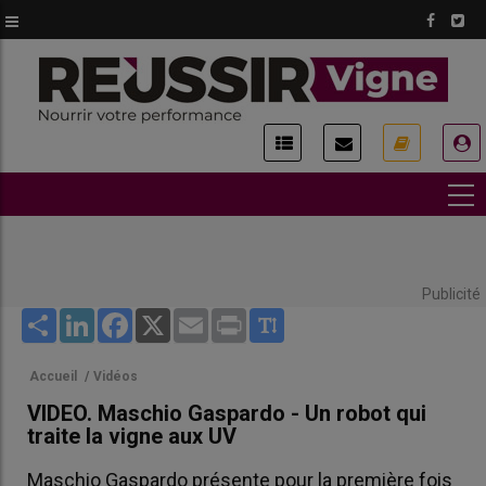
Aller
au
contenu
principal
USER
ACCOUNT
MENU
Publicité
Share
LinkedIn
Facebook
X
Email
Print
Accueil
/
Vidéos
VIDEO. Maschio Gaspardo - Un robot qui
traite la vigne aux UV
Maschio Gaspardo présente pour la première fois