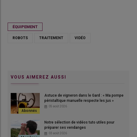
Publié le
sam 25/11/2023 - 15:00
- Par
Ludovic Vimond
ÉQUIPEMENT
ROBOTS
TRAITEMENT
VIDÉO
VOUS AIMEREZ AUSSI
Astuce de vigneron dans le Gard : « Ma pompe
 UV.
Le 
péristaltique manuelle respecte les jus »
© M
05 août 2026
Notre sélection de vidéos tuto utiles pour
préparer ses vendanges
03 août 2026