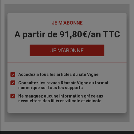
TITRE
JE M'ABONNE
Body
A partir de 91,80€/an​ TTC
Lien
JE M'ABONNE
Accédez à tous les articles du site Vigne
Liste
à
Consultez les revues Réussir Vigne au format
numérique sur tous les supports
puce
Ne manquez aucune information grâce aux
newsletters des filières viticole et vinicole