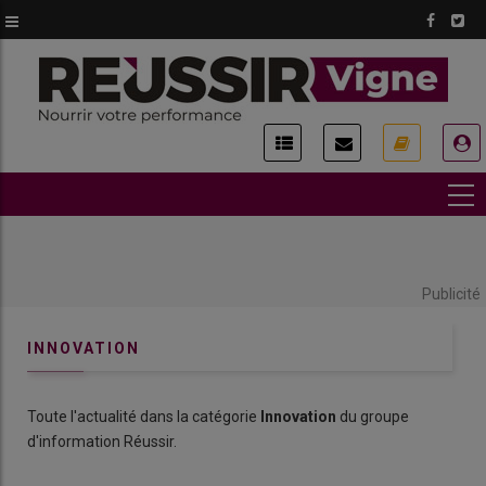
Aller
au
contenu
principal
USER
ACCOUNT
MENU
Publicité
INNOVATION
Toute l'actualité dans la catégorie
Innovation
du groupe
d'information Réussir.