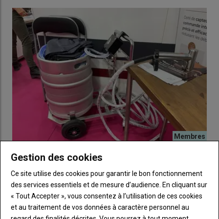
L’ouillage des barriques de vin plus facile grâce au
Gestion des cookies
Topper V3 de Barrel Monkey
Ce site utilise des cookies pour garantir le bon fonctionnement
19 août 2025
L’outil développé aux États-Unis permet de faire le niveau des
des services essentiels et de mesure d’audience. En cliquant sur
fûts de vin de façon automatique et précise.
« Tout Accepter », vous consentez à l’utilisation de ces cookies
et au traitement de vos données à caractère personnel au
regard des finalités décrites. Vous pourrez à tout moment