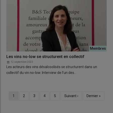
Les vins no-low se structurent en collectif
12 septembre 2023
Les acteurs des vins désalcoolisés se structurent dans un
collectif du vin no-low. Interview de l’un des…
Page
1
Page
2
Page
3
Page
4
Page
5
Page
Suivant ›
Dernière
Dernier »
Pagination
courante
suivante
page