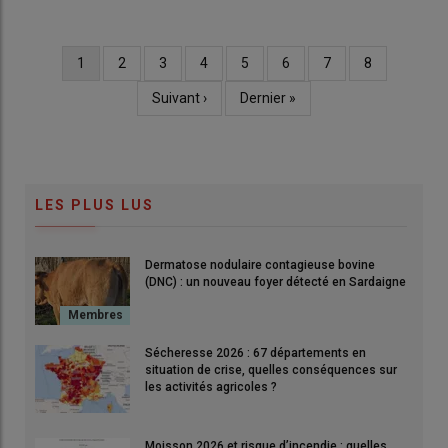
Page
1
Page
2
Page
3
Page
4
Page
5
Page
6
Page
7
Page
8
Pagination
courante
Page
Suivant ›
Dernière
Dernier »
suivante
page
LES PLUS LUS
Dermatose nodulaire contagieuse bovine
(DNC) : un nouveau foyer détecté en Sardaigne
Sécheresse 2026 : 67 départements en
situation de crise, quelles conséquences sur
les activités agricoles ?
Moisson 2026 et risque d’incendie : quelles