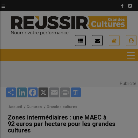
Aller
au
contenu
principal
USER
ACCOUNT
MENU
Publicité
Share
LinkedIn
Facebook
X
Email
Print
Accueil
/
Cultures
/
Grandes cultures
Zones intermédiaires : une MAEC à
92 euros par hectare pour les grandes
cultures