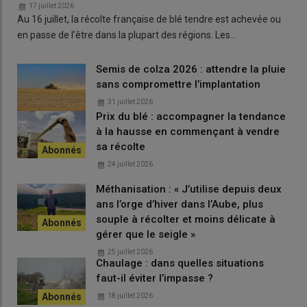
17 juillet 2026
Quelles obligations dans la MAEC ZI GC ?
Au 16 juillet, la récolte française de blé tendre est achevée ou
en passe de l’être dans la plupart des régions. Les…
L’engagement porte sur 90 % des terres arables de
l’exploitation et sur trois ans (2026 à 2028). Chaque année,
l’exploitant doit disposer d’au moins 20 % de ses terres arables
Semis de colza 2026 : attendre la pluie
sans compromettre l’implantation
en
cultures à bas niveau d’intrants
(sorgho, tournesol, soja,
sarrasin, chanvre, lupin, avec des adaptations de la liste selon
31 juillet 2026
les territoires) ou en légumineuses. Sur la surface engagée, le
Prix du blé : accompagner la tendance
à la hausse en commençant à vendre
retour d’une même culture deux années de suite est interdit,
sa récolte
sauf pour les légumineuses pluriannuelles et les prairies
temporaires.
24 juillet 2026
Méthanisation : « J’utilise depuis deux
ans l’orge d’hiver dans l’Aube, plus
Lire aussi |
[Vidéo] Maïs : les producteurs tentent
souple à récolter et moins délicate à
de s’adapter au changement climatique
gérer que le seigle »
25 juillet 2026
Chaulage : dans quelles situations
Sur la période de trois ans, chaque
parcelle engagée
doit avoir
faut-il éviter l’impasse ?
accueilli au moins une fois une culture d’hiver, une culture de
18 juillet 2026
printemps, et une culture à bas niveau d’intrant ou