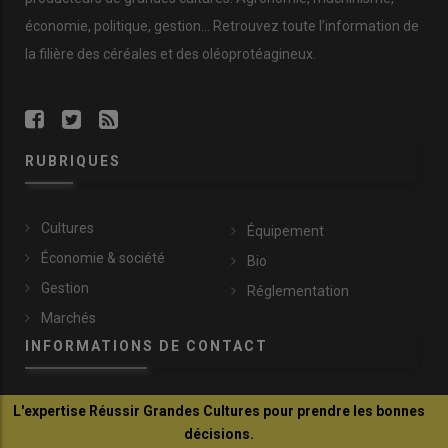
économie
,
politique
,
gestion
… Retrouvez toute l’information de
la filière des
céréales
et des
oléoprotéagineux
.
RUBRIQUES
Cultures
Équipement
Économie & société
Bio
Gestion
Réglementation
Marchés
INFORMATIONS DE CONTACT
L'expertise Réussir Grandes Cultures pour prendre les bonnes
communication@reussir.fr
décisions.
1 Rue Léopold Sédar-Senghor