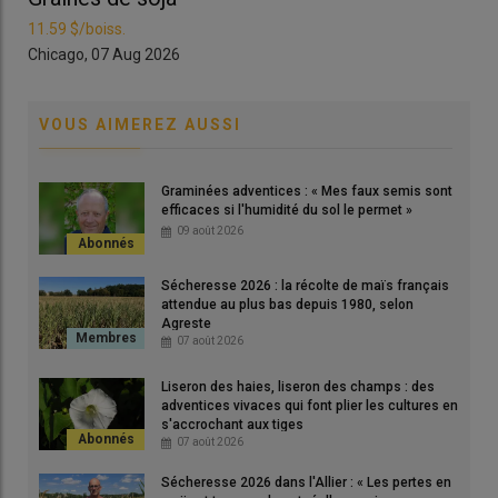
Lire aussi |
Reliquat des aides bio : le ministère de
11.59 $/boiss.
11.
l’Agriculture alloue 40 millions d’euros aux Maec,
Chicago, 07 Aug 2026
Chi
dont 5 millions pour la bio
VOUS AIMEREZ AUSSI
La MAEC ZIGC existe depuis 2023 mais elle n’était accessible
que sur certains
territoires PCAE
(programme agro-
Graminées adventices : « Mes faux semis sont
environnemental et climatique), principalement dans le Grand
efficaces si l'humidité du sol le permet »
Est, en Bourgogne Franche-Comté, et Bassin parisien (Île-de-
09 août 2026
France et franges Centre-Val de Loire). ​​«
Elle n’a jamais eu
beaucoup de succès car son plafond fixé à 6 000 euros par
Sécheresse 2026 : la récolte de maïs français
exploitation et par an, la rendait peu incitative pour les
attendue au plus bas depuis 1980, selon
Agreste
agriculteurs »,
explique Christian Daniau, agriculteur charentais
07 août 2026
et responsable du dossier
zones intermédiaires
au sein de la
FOP (Fédération Française des producteurs d’oléagineux et de
Liseron des haies, liseron des champs : des
protéagineux).
adventices vivaces qui font plier les cultures en
s'accrochant aux tiges
07 août 2026
Qui peut bénéficier de la MAEC ZIGC ?
Sécheresse 2026 dans l'Allier : « Les pertes en