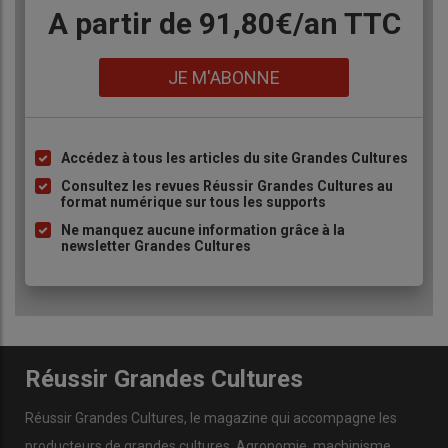
pyrénéens au sud-ouest.
Body
A partir de 91,80€/an​ TTC
Lien
JE M'ABONNE
Accédez à tous les articles du site Grandes Cultures
Liste
à
Consultez les revues Réussir Grandes Cultures au
format numérique sur tous les supports
puce
Ne manquez aucune information grâce à la
newsletter Grandes Cultures
Réussir Grandes Cultures
Réussir Grandes Cultures
, le magazine qui accompagne les
producteurs de
grandes cultures
.
Agronomie
,
machinisme
,