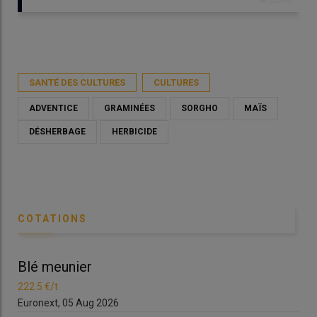
Publié le
mar 12/05/2026 - 09:00
- Par
Christian Gloria
SANTÉ DES CULTURES
CULTURES
ADVENTICE
GRAMINÉES
SORGHO
MAÏS
DÉSHERBAGE
HERBICIDE
COTATIONS
Blé meunier
Bl
La nervure centrale est bien visible et la ligule ciliée chez le
222.5 €/t
222
sorgho d'Alep
Euronext, 05 Aug 2026
Eur
© G. Fried/Anses