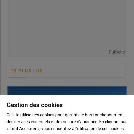
Publicité
© Acta
LES PLUS LUS
Comment combattre le sorgho d'Alep ?
Agronomie
: La rotation culturale intégrant des cultures d’hiver
et particulièrement des brassicacées comme le
colza
est
Gestion des cookies
efficace pour stopper le développement du
sorgho d’Alep
.
Ce site utilise des cookies pour garantir le bon fonctionnement
Prophylaxie
: En présence de pieds isolés, l’
arrachage
reste
des services essentiels et de mesure d’audience. En cliquant sur
encore le moyen le plus efficace de limiter la propagation de
« Tout Accepter », vous consentez à l’utilisation de ces cookies
l’espèce (qui prend un caractère invasif à certains endroits).