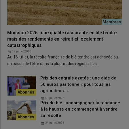
plante puiser dans ses réserves ». Les produits à base de
rimsulfuron ou de nicosulfuron en traitements fractionnés
montrent des efficacités correctes. La tembotrione a
également une action contre cette
graminée
. Le produit
Stratos Ultra est efficace, mais réservé aux variétés de maïs
Moisson 2026 : une qualité rassurante en blé tendre
Duo System résistante au cycloxydime.
mais des rendements en retrait et localement
En
tournesol
, des antigraminées foliaires (Étamine, Fusilade
catastrophiques
Max, Stratos Ultra, Targa Max…) montrent des spectres
17 juillet 2026
Au 16 juillet, la récolte française de blé tendre est achevée ou
d’efficacité intégrant le
sorgho d’Alep
. Contre ce type de
en passe de l’être dans la plupart des régions. Les…
graminées
vivaces
, il faut en augmenter la dose dans les
limites autorisées. En culture de
sorgho
malheureusement, il
n’existe pas de solution de lutte chimique. Cette culture est
Prix des engrais azotés : une aide de
50 euros par tonne « pour tous les
donc à éviter dans les parcelles fortement infestées en sorgho
agriculteurs »
d’Alep.
09 juillet 2026
Prix du blé : accompagner la tendance
à la hausse en commençant à vendre
Témoignage
|
Tournesol : combiner désherbage
sa récolte
mécanique et désherbage chimique pour une
24 juillet 2026
meilleure efficacité