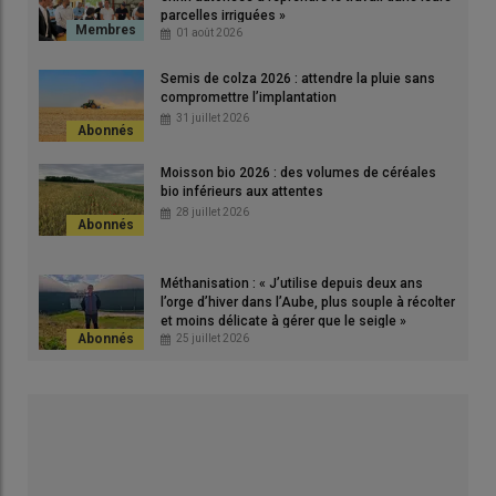
parcelles irriguées »
01 août 2026
En terre, des
rhizomes
apparaissent sous forme de crocs dès
Semis de colza 2026 : attendre la pluie sans
la quatrième ou cinquième feuille. Développés, les rhizomes de
compromettre l’implantation
sorgho d'Alep
montrent un diamètre voisin d'un centimètre et
31 juillet 2026
sont enchevêtrés. Les
pousses
provenant de ces rhizomes
sont regroupées en touffes épaisses. Les
feuilles
montrent un
Moisson bio 2026 : des volumes de céréales
bord coupant et sont parcourues par une large nervure
bio inférieurs aux attentes
blanchâtre et poilue dans la zone ligulaire. Adulte, la plante
28 juillet 2026
dépasse 2 mètres avec une tige robuste. Avec une floraison de
juillet à septembre, l’
inflorescence
est une panicule étalée de
forme pyramidale.
Méthanisation : « J’utilise depuis deux ans
l’orge d’hiver dans l’Aube, plus souple à récolter
et moins délicate à gérer que le seigle »
25 juillet 2026