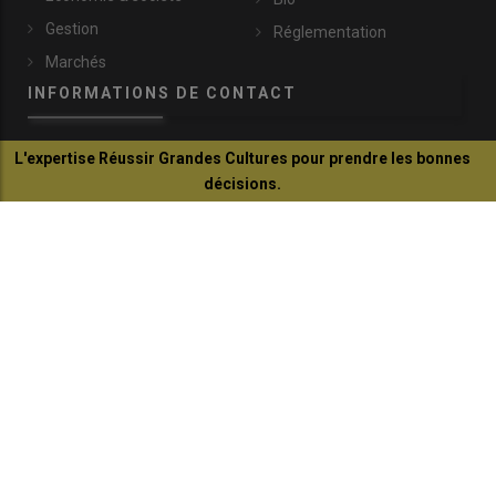
Gestion
Réglementation
Marchés
INFORMATIONS DE CONTACT
L'expertise Réussir Grandes Cultures pour prendre les bonnes
communication@reussir.fr
décisions.
1 Rue Léopold Sédar-Senghor
Je découvre
14460 Colombelles
+33 (0)2 31 35 87 28
© Réussir 2026 - Tous droits réservés
FOOTER
CONTACTS
BOUTIQUE
QUI SOMMES-NOUS ?
COPYRIGHT
PRESSE AGRICOLE DÉPARTEMENTALE
PLAN DU SITE
MARKETING DIRECT SOLUTION
MENTIONS LÉGALES