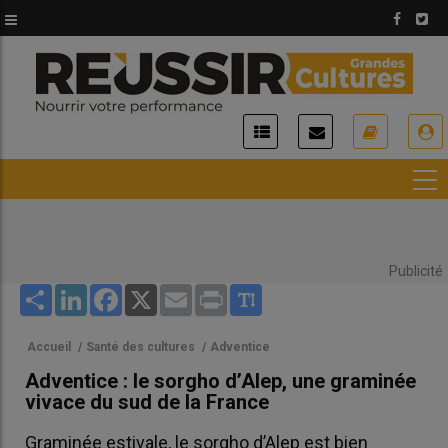
Aller
au
contenu
principal
USER
ACCOUNT
MENU
Publicité
Share
LinkedIn
Facebook
X
Email
Print
Accueil
/
Santé des cultures
/
Adventice
Adventice : le sorgho d’Alep, une graminée
vivace du sud de la France
Graminée estivale, le sorgho d’Alep est bien