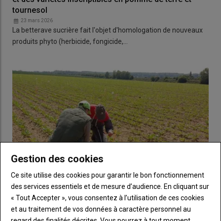
tournesol
23 mars 2026
La betterave sucrière fait l'objet d'homologation de nouveaux
produits phyto (herbicide, fongicide,…
Gestion des cookies
Ce site utilise des cookies pour garantir le bon fonctionnement
des services essentiels et de mesure d’audience. En cliquant sur
« Tout Accepter », vous consentez à l’utilisation de ces cookies
Jaunisse sur betterave : deux applications possibles
et au traitement de vos données à caractère personnel au
pour le nouvel insecticide Verseon
regard des finalités décrites. Vous pourrez à tout moment