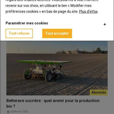
06 mars 2026
revenir sur vos choix, en utilisant le lien « Modifier mes
La dérogation 120 jours demandée par l’ITB pour l’insecticide
préférences cookies » en bas de page du site.
Plus d'infos
Verseon de BASF a été acceptée le 3 mars.…
Paramétrer mes cookies
Tout refuser
Tout accepter
Betterave sucrière : quel avenir pour la production
bio ?
03 février 2026