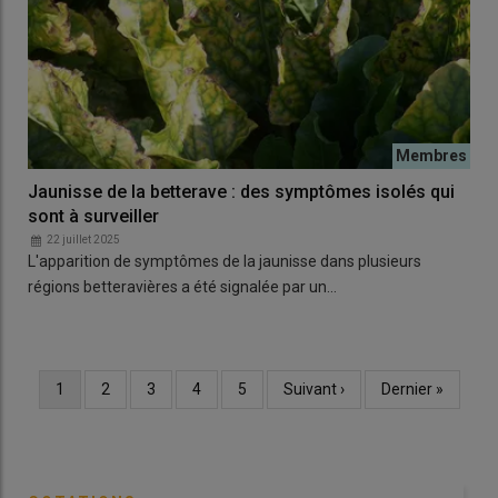
Jaunisse de la betterave : des symptômes isolés qui
sont à surveiller
22 juillet 2025
L'apparition de symptômes de la jaunisse dans plusieurs
régions betteravières a été signalée par un…
Page
1
Page
2
Page
3
Page
4
Page
5
Page
Suivant ›
Dernière
Dernier »
Pagination
courante
suivante
page