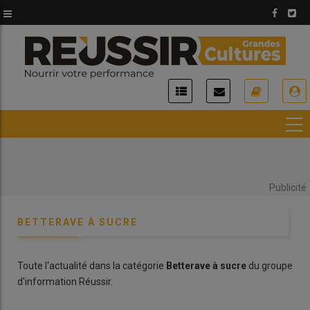
Aller
au
contenu
principal
USER
ACCOUNT
MENU
Publicité
BETTERAVE À SUCRE
Toute l'actualité dans la catégorie
Betterave à sucre
du groupe
d'information Réussir.