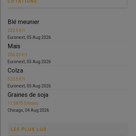
COTATIONS
Blé meunier
Bl
222.5 €/t
222
Euronext, 05 Aug 2026
Eur
Maïs
Ma
250.25 €/t
250
Euronext, 05 Aug 2026
Eur
Colza
Co
523.5 €/t
523
Euronext, 05 Aug 2026
Eur
Graines de soja
Gr
11.5875 $/boiss.
11.
Chicago, 04 Aug 2026
Chi
LES PLUS LUS