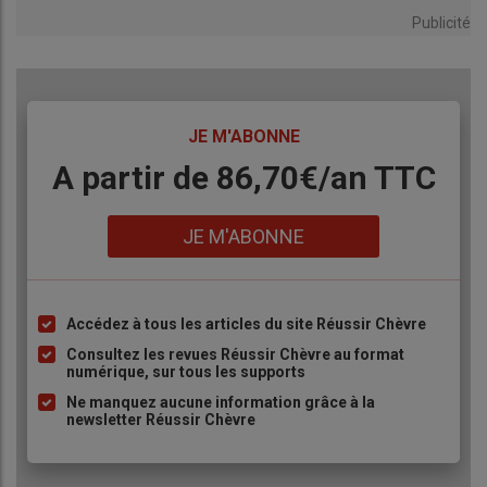
Publicité
TITRE
JE M'ABONNE
Body
A partir de 86,70€/an TTC
Lien
JE M'ABONNE
Accédez à tous les articles du site Réussir Chèvre
Liste
à
Consultez les revues Réussir Chèvre au format
numérique, sur tous les supports
puce
Ne manquez aucune information grâce à la
newsletter Réussir Chèvre