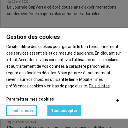
26 mai 2025
La Journée CapVert a célébré douze ans d’expérimentations
sur des systèmes caprins plus autonomes, durables…
Gestion des cookies
Ce site utilise des cookies pour garantir le bon fonctionnement
des services essentiels et de mesure d’audience. En cliquant sur
« Tout Accepter », vous consentez à l’utilisation de ces cookies
et au traitement de vos données à caractère personnel au
regard des finalités décrites. Vous pourrez à tout moment
revenir sur vos choix, en utilisant le lien « Modifier mes
préférences cookies » en bas de page du site.
Plus d'infos
Paramétrer mes cookies
Le Mothais sur feuille est officiellement un fromage
Tout refuser
Tout accepter
sous appellation d'origine contrôlée
21 novembre 2024
L’Inao a validé ce matin l’appellation d’origine contrôlée du