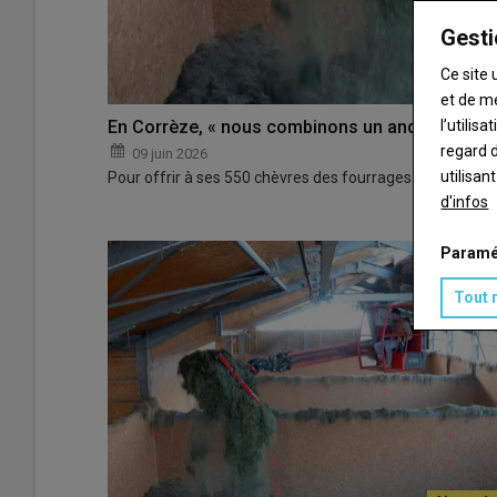
Gesti
Ce site 
et de m
l’utilis
En Corrèze, « nous combinons un andaineur à ta
regard d
09 juin 2026
utilisan
Pour offrir à ses 550 chèvres des fourrages de qualité, 
d'infos
Paramé
Tout 