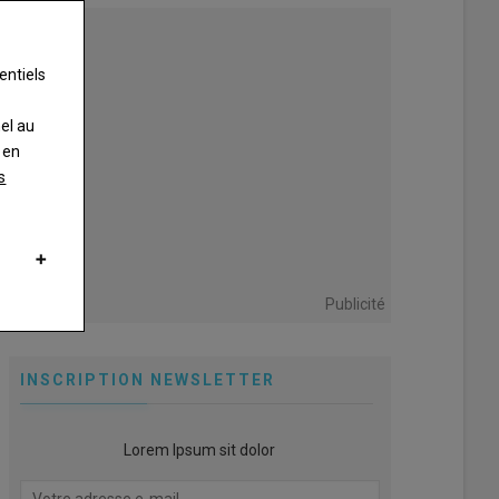
entiels
nel au
 en
s
Publicité
INSCRIPTION NEWSLETTER
Lorem Ipsum sit dolor