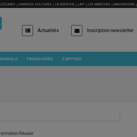
 LÉGUMES
GRANDES CULTURES
LA DEPECHE
LAIT
LES MARCHÉS
MACHINISME
USER
Actualités
Inscription newsletter
ACCOUNT
MENU
ANIMALE
FROMAGERIE
ZAPPING
formation Réussir.