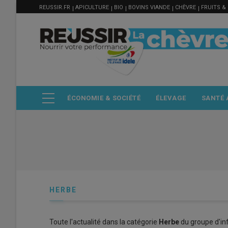
MENU
Aller
REUSSIR.FR
APICULTURE
BIO
BOVINS VIANDE
CHÈVRE
FRUITS &
FILIÈRE
au
contenu
principal
ÉCONOMIE & SOCIÉTÉ
ÉLEVAGE
SANTÉ 
HERBE
Toute l'actualité dans la catégorie
Herbe
du groupe d'in