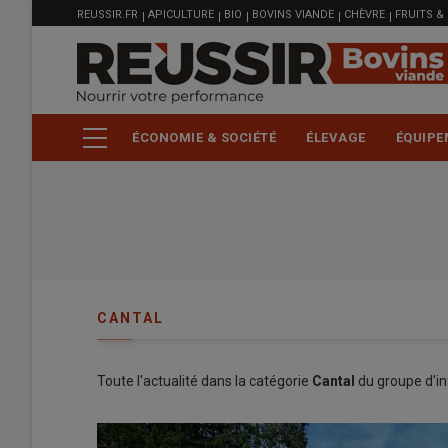
MENU
Aller
REUSSIR.FR
APICULTURE
BIO
BOVINS VIANDE
CHÈVRE
FRUITS &
FILIÈRE
au
contenu
principal
ÉCONOMIE & SOCIÉTÉ
ÉLEVAGE
ÉQUIPE
CANTAL
Toute l'actualité dans la catégorie
Cantal
du groupe d'in