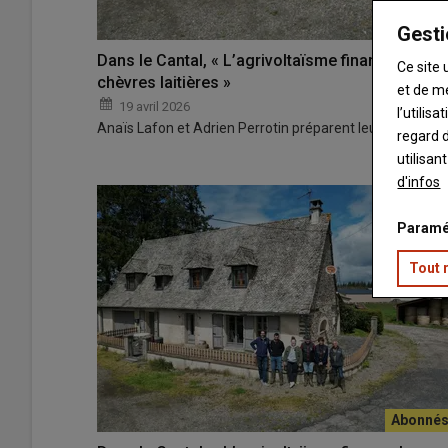
Gesti
Dans le Cantal, « L’agrivoltaïsme finance le por
Ce site 
chèvres laitières »
et de m
19 avril 2026
l’utilis
Anaïs Lafon et Adrien Perrotin préparent leur installati
regard d
utilisan
d'infos
Paramé
Tout 