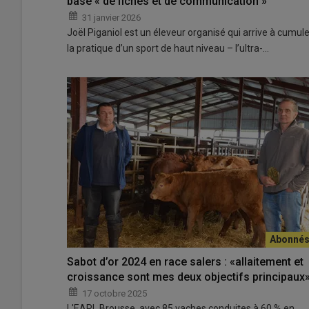
base « de fiches et de communication »
31 janvier 2026
Joël Piganiol est un éleveur organisé qui arrive à cumule
la pratique d’un sport de haut niveau – l’ultra-…
Sabot d’or 2024 en race salers : «allaitement et
croissance sont mes deux objectifs principaux
17 octobre 2025
L'EARL Brousse, avec 85 vaches conduites à 60 % en