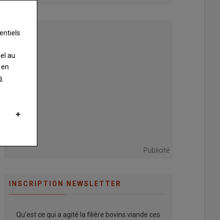
entiels
nel au
 en
s
Publicité
INSCRIPTION NEWSLETTER
Qu’est ce qui a agité la filière bovins viande ces