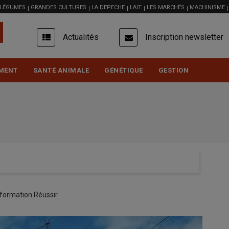
 LÉGUMES
GRANDES CULTURES
LA DEPECHE
LAIT
LES MARCHÉS
MACHINISME
USER
Actualités
Inscription newsletter
ACCOUNT
MENU
MENT
SANTÉ ANIMALE
GÉNÉTIQUE
GESTION
formation Réussir.