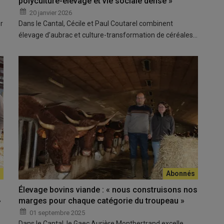
polyculture-élevage et vie sociale dense »
20 janvier 2026
r
Dans le Cantal, Cécile et Paul Coutarel combinent
élevage d’aubrac et culture-transformation de céréales…
Élevage bovins viande : « nous construisons nos
»
marges pour chaque catégorie du troupeau »
01 septembre 2025
Dans le Cantal, le Gaec Aurière Montbertrand excelle