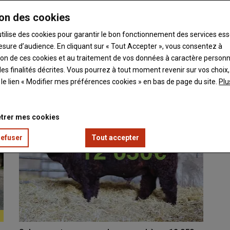
on des cookies
tage foncier pour notre installation en bovins viande et
utilise des cookies pour garantir le bon fonctionnement des services ess
esure d’audience. En cliquant sur « Tout Accepter », vous consentez à
ation de ces cookies et au traitement de vos données à caractère person
on avec des aubracs et des chèvres dans le Cantal.…
es finalités décrites. Vous pourrez à tout moment revenir sur vos choix,
t le lien « Modifier mes préférences cookies » en bas de page du site.
Plu
trer mes cookies
refuser
Tout accepter