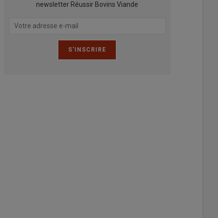
newsletter Réussir Bovins Viande
te mâles salers purs sont engraissés sous un appentis en aire paillée in
ur. En face sont logées les génisses rajeunies également valorisées pou
uchard