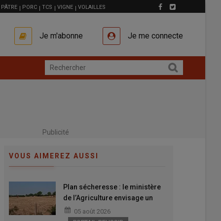
PÂTRE
PORC
TCS
VIGNE
VOLAILLES
Je m'abonne
Je me connecte
Publicité
VOUS AIMEREZ AUSSI
Plan sécheresse : le ministère
de l’Agriculture envisage un
volet « fourrage » pour les
05 août 2026
éleveurs