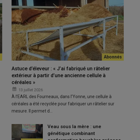
evrage, les trois quarts du boulot ont été faits alors autant
Les tren
en haute
© L. Po
Astuce d’éleveur : « J’ai fabriqué un râtelier
extérieur à partir d’une ancienne cellule à
céréales »
ans le Cantal, le Gaec Leybros est convaincu depuis
rer de l’
engraissement
. Dès la fin des années 1980, René
13 juillet 2026
À l’EARL des Fourneaux, dans l’Yonne, une cellule à
tre une grange existante pour engraisser les premiers
mâles
céréales a été recyclée pour fabriquer un râtelier sur
aec à deux associés, il nous fallait trouver de nouvelles pistes
mesure. Il permet d…
e, les fondamentaux n’ont pas été remis en cause. La totalité
pentis, ce qui représente une trentaine d’animaux finis
Veau sous la mère : une
génétique combinant