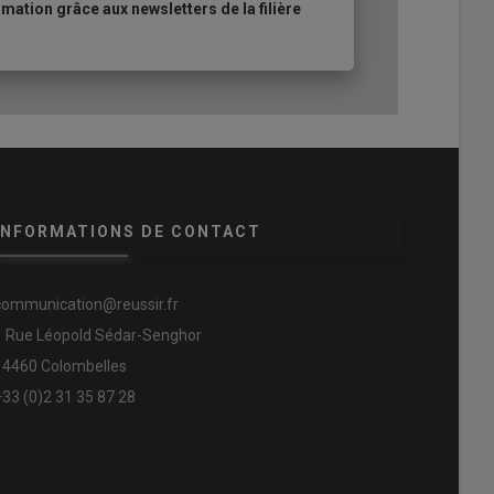
ation grâce aux newsletters de la filière
INFORMATIONS DE CONTACT
communication@reussir.fr
1 Rue Léopold Sédar-Senghor
14460 Colombelles
+33 (0)2 31 35 87 28