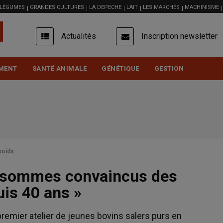
 LÉGUMES
GRANDES CULTURES
LA DEPECHE
LAIT
LES MARCHÉS
MACHINISME
USER
Actualités
Inscription newsletter
ACCOUNT
MENU
MENT
SANTÉ ANIMALE
GÉNÉTIQUE
GESTION
poids
s sommes convaincus des
is 40 ans »
premier atelier de jeunes bovins salers purs en