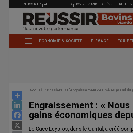
MENU
Aller
REUSSIR.FR
APICULTURE
BIO
BOVINS VIANDE
CHÈVRE
FRUITS &
FILIÈRE
au
contenu
principal
ÉCONOMIE & SOCIÉTÉ
ÉLEVAGE
ÉQUIPE
Accueil
/
Dossiers
/
L'engraissement des mâles prend du 
Share
Engraissement : « Nou
LinkedIn
gains économiques depu
Facebook
X
Le Gaec Leybros, dans le Cantal, a créé son 