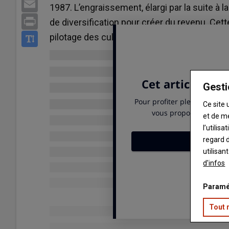
Email
1987. L’engraissement, élargi par la suite à la
Print
de diversification pour créer du revenu. Cett
pilotage des cultures et fourrages, l’alimenta
Gesti
Ce site 
et de m
l’utilis
regard d
utilisan
d'infos
Paramé
Tout 