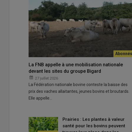
« De notre point de vue, une fois le veau élevé jusqu'au s
l'emmener jusqu'au bout », estime Victorien Leybros.
© L. Pouchard
La FNB appelle à une mobilisation nationale
devant les sites du groupe Bigard
Dans une zone où le naissage pur prédomine, à Ayrens d
27 juillet 2026
La Fédération nationale bovine conteste la baisse des
longtemps des bénéfices économiques et techniques à ti
prix des vaches allaitantes, jeunes bovins et broutards.
Leybros et son frère Christian montent un appentis con
Elle appelle…
salers
. «
Au passage d’une exploitation individuelle à un G
de valorisation
», explique René Leybros. Depuis la relèv
des mâles purs est toujours engraissée sous le même ap
chaque année.
Prairies : Les plantes à valeur
santé pour les bovins peuvent