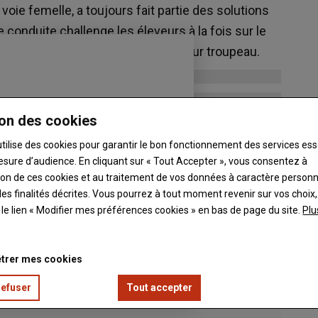
 voie femelle, a toujours fait partie des solutions
e conduite challenge les éleveurs à la fois sur le
tion et la sélection génétique de leur troupeau.
on des cookies
utilise des cookies pour garantir le bon fonctionnement des services ess
esure d’audience. En cliquant sur « Tout Accepter », vous consentez à
ation de ces cookies et au traitement de vos données à caractère person
es finalités décrites. Vous pourrez à tout moment revenir sur vos choix,
t le lien « Modifier mes préférences cookies » en bas de page du site.
Plu
trer mes cookies
refuser
Tout accepter