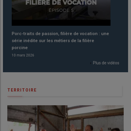
e
Pourquoi 2026 a été décrétée année
Porc-
internationale du pastoralisme par la FAO ?
série 
porci
06 mars 2026
06 mar
Plus de vidéos
TERRITOIRE