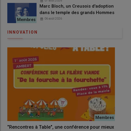
07 août 2026
Marc Bloch, un Creusois d'adoption
dans le temple des grands Hommes
06 août 2026
INNOVATION
"Rencontres à Table", une conférence pour mieux
Un 