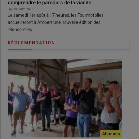
comprendre le parcours de la viande
et 
30 juillet 2026
3
Le samedi 1er août à 17 heures, les Fourmofolies
À Lu
accueilleront à Ambert une nouvelle édition des
pre
"Rencontres…
RÉGLEMENTATION