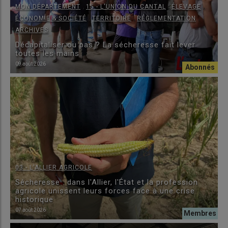
,
,
,
MON DÉPARTEMENT
15 - L'UNION DU CANTAL
ÉLEVAGE
,
,
,
ÉCONOMIE & SOCIÉTÉ
TERRITOIRE
RÉGLEMENTATION
ARCHIVES
Décapitaliser ou pas ? La sécheresse fait lever
toutes les mains
09 août 2026
03 - L'ALLIER AGRICOLE
Sécheresse : dans l'Allier, l'État et la profession
agricole unissent leurs forces face à une crise
historique
07 août 2026