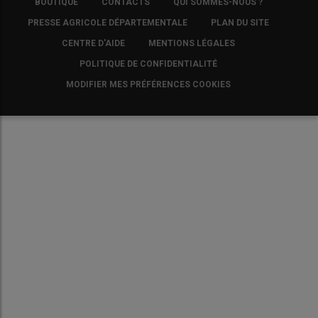
BOUTIQUE
CONTACTS
QUI SOMMES-NOUS ?
COPYRIGHT
PRESSE AGRICOLE DÉPARTEMENTALE
PLAN DU SITE
CENTRE D'AIDE
MENTIONS LÉGALES
POLITIQUE DE CONFIDENTIALITÉ
MODIFIER MES PRÉFÉRENCES COOKIES