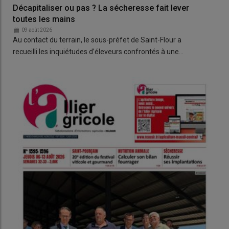
Décapitaliser ou pas ? La sécheresse fait lever
FDS
toutes les mains
SDI
09 août 2026
0
Au contact du terrain, le sous-préfet de Saint-Flour a
Le 2
recueilli les inquiétudes d’éleveurs confrontés à une…
Jeu