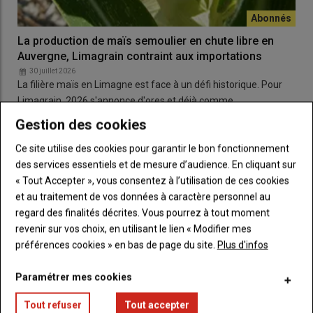
La production de maïs semoulier en chute libre en
Auvergne, Limagrain contraint aux importations
30 juillet 2026
La filière maïs en Limagne est face à un défi historique. Pour
Limagrain, 2026 s'annonce d'ores et déjà comme…
Gestion des cookies
Ce site utilise des cookies pour garantir le bon fonctionnement
ÉCONOMIE & SOCIÉTÉ
des services essentiels et de mesure d’audience. En cliquant sur
« Tout Accepter », vous consentez à l’utilisation de ces cookies
et au traitement de vos données à caractère personnel au
regard des finalités décrites. Vous pourrez à tout moment
revenir sur vos choix, en utilisant le lien « Modifier mes
préférences cookies » en bas de page du site.
Plus d'infos
Paramétrer mes cookies
Tout refuser
Tout accepter