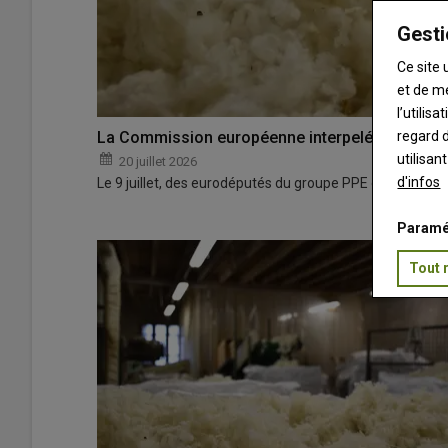
Gesti
Ce site 
et de m
l’utilis
regard d
La Commission européenne interpelée sur le stat
utilisan
20 juillet 2026
d'infos
Le 9 juillet, des eurodéputés du groupe PPE ont appelé 
Paramé
Tout 