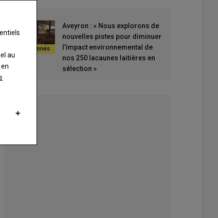
Aveyron : « Nous explorons de
entiels
nouvelles pistes pour diminuer
l'impact environnemental de
nel au
nos 250 lacaunes laitières en
 en
sélection »
s