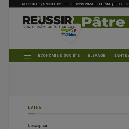
MENU
Aller
REUSSIR.FR
APICULTURE
BIO
BOVINS VIANDE
CHÈVRE
FRUITS &
FILIÈRE
au
contenu
principal
ECONOMIE & SOCIÉTÉ
ELEVAGE
SANTÉ 
LAINE
Description