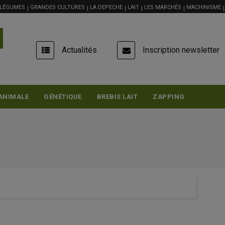
 LÉGUMES
GRANDES CULTURES
LA DEPECHE
LAIT
LES MARCHÉS
MACHINISME
USER
Actualités
Inscription newsletter
ACCOUNT
MENU
ANIMALE
GÉNÉTIQUE
BREBIS LAIT
ZAPPING