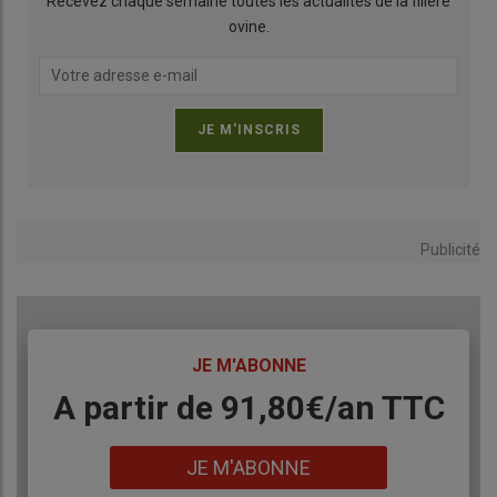
Recevez chaque semaine toutes les actualités de la filière
ovine.
Publicité
TITRE
JE M'ABONNE
Body
A partir de 91,80€/an​ TTC
Lien
JE M'ABONNE