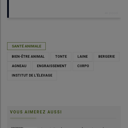
Publié le
jeu 18/05/2023 - 08:30
- Par
Laurence Sagot
SANTÉ ANIMALE
BIEN-ÊTRE ANIMAL
TONTE
LAINE
BERGERIE
AGNEAU
ENGRAISSEMENT
CIIRPO
INSTITUT DE L'ÉLEVAGE
VOUS AIMEREZ AUSSI