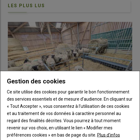
Laurence Sagot, Institut de l’élevage/Ciirpo © Ciirpo
LES PLUS LUS
L’économie d’aliments concentrés et le bien-être des agneaux
sont les deux principales motivations des éleveurs qui
pratiquent la tonte des agneaux d’herbe à la rentrée en
bergerie. Peu de références récentes étant disponibles sur le
sujet, sept essais ont été conduits de 2020 à 2022 au Ciirpo, sur
le site expérimental du Mourier (Haute-Vienne) et chez des
éleveurs haut-viennois et creusois.
Gestion des cookies
« Les agneaux tondus
Ce site utilise des cookies pour garantir le bon fonctionnement
sont plus propres et plus
des services essentiels et de mesure d’audience. En cliquant sur
faciles à trier pour la
« Tout Accepter », vous consentez à l’utilisation de ces cookies
vente »
et au traitement de vos données à caractère personnel au
Introduire un chiot de protection dans un troupeau
regard des finalités décrites. Vous pourrez à tout moment
ovin, une étape clé
revenir sur vos choix, en utilisant le lien « Modifier mes
19 juin 2026
préférences cookies » en bas de page du site.
Plus d'infos
Le chien de protection est un atout des troupeaux face à la
Au total, 448 agneaux ont été répartis en deux lots, l’un étant