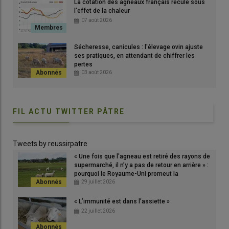
La cotation des agneaux français recule sous
l’effet de la chaleur
07 août 2026
Sécheresse, canicules : l'élevage ovin ajuste
ses pratiques, en attendant de chiffrer les
pertes
03 août 2026
Les agneaux tondus supportent mieux les fortes chaleurs et
FIL ACTU TWITTER PÂTRE
sont moins sales.
© Ciirpo
Tweets by reussirpatre
« Une fois que l'agneau est retiré des rayons de
supermarché, il n’y a pas de retour en arrière » :
pourquoi le Royaume-Uni promeut la
consommation d'agneau en France
29 juillet 2026
« L’immunité est dans l’assiette »
22 juillet 2026