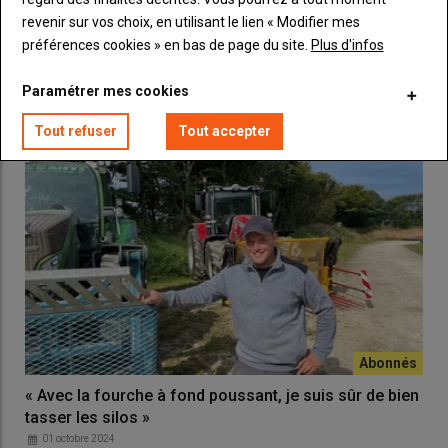
19 décembre 2024
revenir sur vos choix, en utilisant le lien « Modifier mes
Benoît et Flavien Lecler, agriculteurs dans la Manche, et leur
préférences cookies » en bas de page du site.
Plus d'infos
salarié Paul Lecler, ont testé durant une…
Paramétrer mes cookies
Tout refuser
Tout accepter
« Avec la fourche à fond poussant, je suis sûr de bien
tasser les silos »
01 octobre 2024