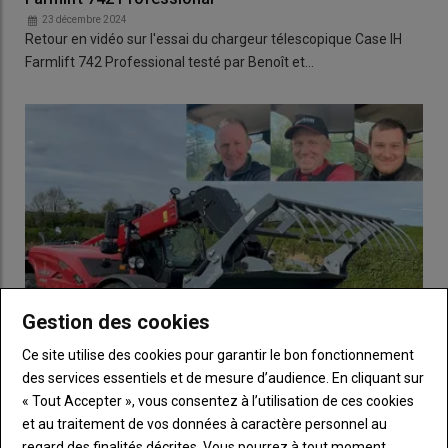
23 décembre 2024
Retour en vidéo sur l'essai du chargeur télescopique Case IH
Farmlift 742 Professional testé par Benoît et…
Gestion des cookies
Ce site utilise des cookies pour garantir le bon fonctionnement
des services essentiels et de mesure d’audience. En cliquant sur
ESSAI Chargeur télescopique Case IH Farmlift 742
« Tout Accepter », vous consentez à l’utilisation de ces cookies
Professional – « Un engin de manutention stable et
et au traitement de vos données à caractère personnel au
réactif »
regard des finalités décrites. Vous pourrez à tout moment