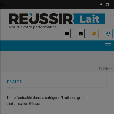
Aller
au
contenu
principal
USER
ACCOUNT
MENU
Publicité
TRAITE
Toute l'actualité dans la catégorie
Traite
du groupe
d'information Réussir.