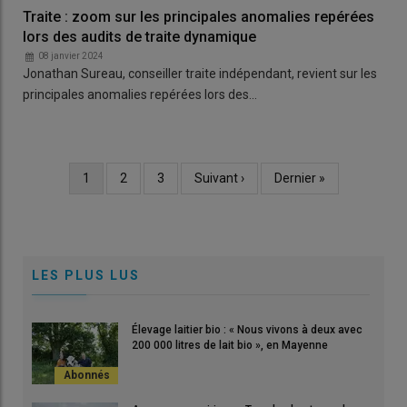
Traite : zoom sur les principales anomalies repérées
lors des audits de traite dynamique
08 janvier 2024
Jonathan Sureau, conseiller traite indépendant, revient sur les
principales anomalies repérées lors des…
Page
1
Page
2
Page
3
Page
Suivant ›
Dernière
Dernier »
Pagination
courante
suivante
page
LES PLUS LUS
Élevage laitier bio : « Nous vivons à deux avec
200 000 litres de lait bio », en Mayenne