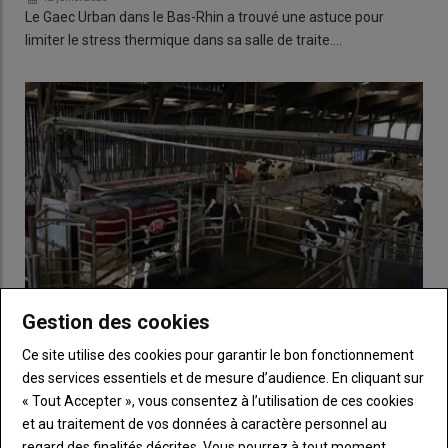
Le Gaec Urban dans le Bas-Rhin a trouvé une astuce pour
limiter le stress thermique dans sa salle de traite.…
Gestion des cookies
Ce site utilise des cookies pour garantir le bon fonctionnement
Courants parasites électriques en élevage : les
des services essentiels et de mesure d’audience. En cliquant sur
comprendre et s'en prémunir
« Tout Accepter », vous consentez à l’utilisation de ces cookies
04 avril 2025
et au traitement de vos données à caractère personnel au
Des courants parasites, issus d'équipements internes à
regard des finalités décrites. Vous pourrez à tout moment