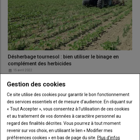
Désherbage tournesol : bien utiliser le binage en
complément des herbicides
15 avril 2022
En tournesol, l’efficacité du binage est élevée sur des
Gestion des cookies
adventices peu développées et sur sol sec, y compris…
Ce site utilise des cookies pour garantir le bon fonctionnement
des services essentiels et de mesure d’audience. En cliquant sur
« Tout Accepter », vous consentez à l’utilisation de ces cookies
et au traitement de vos données à caractère personnel au
regard des finalités décrites. Vous pourrez à tout moment
revenir sur vos choix, en utilisant le lien « Modifier mes
préférences cookies » en bas de page du site.
Plus d'infos