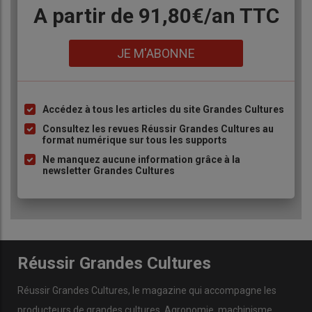
Body
A partir de 91,80€/an​ TTC
Lien
JE M'ABONNE
Accédez à tous les articles du site Grandes Cultures
Liste
à
Consultez les revues Réussir Grandes Cultures au
format numérique sur tous les supports
puce
Ne manquez aucune information grâce à la
newsletter Grandes Cultures
Réussir Grandes Cultures
Réussir Grandes Cultures
, le magazine qui accompagne les
producteurs de
grandes cultures
.
Agronomie
,
machinisme
,