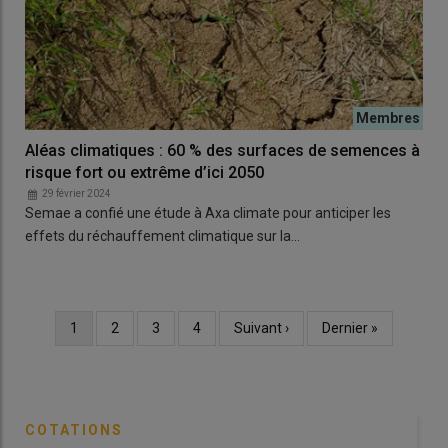
Aléas climatiques : 60 % des surfaces de semences à
risque fort ou extrême d’ici 2050
29 février 2024
Semae a confié une étude à Axa climate pour anticiper les
effets du réchauffement climatique sur la…
Page
1
Page
2
Page
3
Page
4
Page
Suivant ›
Dernière
Dernier »
Pagination
courante
suivante
page
COTATIONS