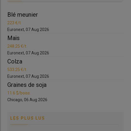
Blé meunier
Bl
223 €/t
223
Euronext, 07 Aug 2026
Eur
Maïs
Ma
248.25 €/t
248
Euronext, 07 Aug 2026
Eur
Colza
Co
533.25 €/t
533
Euronext, 07 Aug 2026
Eur
Graines de soja
Gr
11.6 $/boiss.
11.6
Chicago, 06 Aug 2026
Chi
LES PLUS LUS