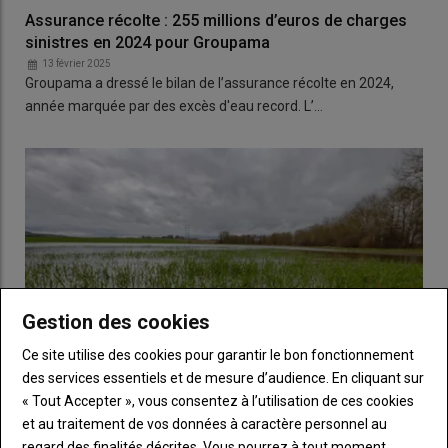
Assurance récolte : 255 millions d’euros de charges
sinistres en 2024 pour Groupama
13 février 2025
Groupama a dressé le bilan de l’assurance récolte en 2024,
année marquée par des excès d'eau record. L’…
Gestion des cookies
Ce site utilise des cookies pour garantir le bon fonctionnement
des services essentiels et de mesure d’audience. En cliquant sur
« Tout Accepter », vous consentez à l’utilisation de ces cookies
et au traitement de vos données à caractère personnel au
Comment se faire indemniser les frais de resemis
regard des finalités décrites. Vous pourrez à tout moment