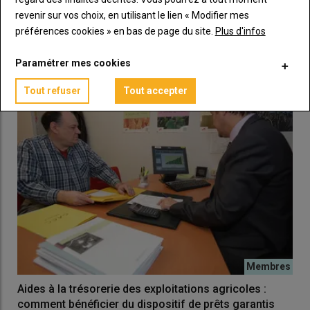
d’une culture ?
revenir sur vos choix, en utilisant le lien « Modifier mes
21 janvier 2025
préférences cookies » en bas de page du site.
Plus d'infos
Face à des parcelles marquées par une
forte hétérogénéité des levées après les conditions humides…
Paramétrer mes cookies
Tout refuser
Tout accepter
Aides à la trésorerie des exploitations agricoles :
comment bénéficier du dispositif de prêts garantis