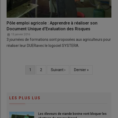
Pôle emploi agricole : Apprendre à réaliser son
Document Unique d'Evaluation des Risques
13 janvier 2016
3 journées de formations sont proposées aux agriculteurs pour
réaliser leur DUERavec le logociel SYSTERA.
Page
1
Page
2
Page
Suivant ›
Dernière
Dernier »
Pagination
courante
suivante
page
LES PLUS LUS
Les éleveurs de viande bovine vont bloquer les