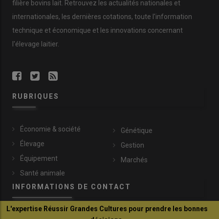
filière bovins lait. Retrouvez les actualités nationales et
Grâce à la campagne de vaccination, très rapide malgré les
contraintes liées à un vaccin vivant, fragile et dont les stocks se
internationales, les dernières cotations, toute l'information
trouvaient en Afrique du Sud, la vétérinaire espère que la
technique et économique et les innovations concernant
maladie sera bientôt circonscrite.
Plus de 80 % des animaux
l'élevage laitier.
de la zone réglementée
, sont désormais vaccinés.
« Nous
aurons probablement des foyers jusque fin août, mais
l’incidence devrait diminuer rapidement »
, indique Kristel Gache.
(1)
https://efsa.onlinelibrary.wiley.com/doi/epdf/10.2903/j.efsa.2016.
RUBRIQUES
Économie & société
Génétique
Élevage
Gestion
Équipement
Marchés
Santé animale
INFORMATIONS DE CONTACT
L'expertise Réussir Grandes Cultures pour prendre les bonnes
communication@reussir.fr