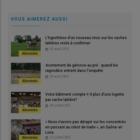
VOUS AIMEREZ AUSSI
L'hypothèse d'un nouveau virus sur les vaches
laitières reste à confirmer
Face à la DNC, l'Italie et la France appliquent la même stratégie
05 août 2026
de gestion : dépeuplement de l'ensemble des animaux des
foyers confirmés, vaccination rapide et massive, restriction des
Avortement de génisse au pré : quand les
transports d'animaux au sein de la zone réglementée.
ragondins entrent dans l’enquête
© Michael Patching
05 août 2026
Depuis le début de l’épizootie de dermatose nodulaire
Votre bâtiment compte-t-il plus d’une logette
par vache laitière?
contagieuse (DNC), des voix s’élèvent contre l’abattage total
28 juillet 2026
des lots d’animaux dont au moins un individu est détecté
positif à la maladie. Parmi elles, la Confédération Paysanne et
la Coordination Rurale demandent la suspension de cette
« Nous n’avons pas dérapé sur les concentrés
en passant au robot de traite », en Saône-et-
mesure, qu’elles remplaceraient par un abattage sélectif,
Loire
touchant seulement les animaux malades.
25 juillet 2026