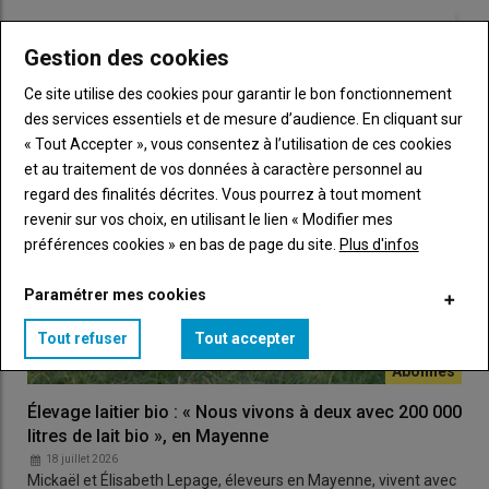
LES PLUS LUS
Lire aussi :
Dermatose nodulaire contagieuse : «
Gestion des cookies
Avec plus de la moitié de nos animaux qui ont été
abattus, nous avons des questions sur la suite »
Ce site utilise des cookies pour garantir le bon fonctionnement
des services essentiels et de mesure d’audience. En cliquant sur
« Tout Accepter », vous consentez à l’utilisation de ces cookies
et au traitement de vos données à caractère personnel au
95 % de risque d’infection dans les 4,5 km
alentours
regard des finalités décrites. Vous pourrez à tout moment
revenir sur vos choix, en utilisant le lien « Modifier mes
En effet, la DNC est une maladie vectorielle, transmise par les
préférences cookies » en bas de page du site.
Plus d'infos
stomoxes
et les
taons
. Sa période d’incubation est en
moyenne de 4 à 14 jours, mais peut aller
jusqu’à 28 jours
.
Paramétrer mes cookies
Ainsi, dans un même lot, il peut y avoir des animaux présentant
des signes cliniques, des animaux en période d’incubation,
Tout refuser
Tout accepter
mais aussi des animaux asymptomatiques.
« Certains animaux ne réagissent pas aux tests, car il est difficile
Élevage laitier bio : « Nous vivons à deux avec 200 000
de détecter des animaux infectés en cours d’incubation ou
litres de lait bio », en Mayenne
subcliniques. Conserver ces animaux, c’est conserver un
18 juillet 2026
réservoir de virus
, que les stomoxes et les taons peuvent
Mickaël et Élisabeth Lepage, éleveurs en Mayenne, vivent avec