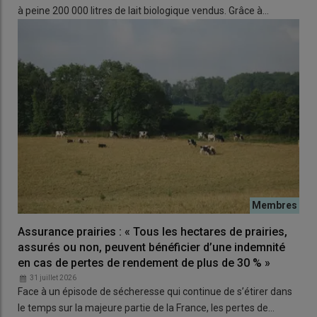
propager. En période d’activité de ces insectes, la probabilité
à peine 200 000 litres de lait biologique vendus. Grâce à…
d'une infection dans un rayon de 4,5 km autour d'un
établissement infecté est supérieure à 95% »
, précise Kristel
Gache.
A lire aussi :
Ce que l'on sait sur la dermatose
nodulaire contagieuse
Un risque élevé, pour une
maladie classée catégorie A
, à
éradication immédiate.
«
La réglementation européenne nous
impose l’abattage total
, par l’article 12 du règlement 2020/687.
Les dérogations ne concernent pas nos types d’élevage. Par
Assurance prairies : « Tous les hectares de prairies,
exemple, il y a une dérogation pour les animaux en bâtiments
assurés ou non, peuvent bénéficier d’une indemnité
fermés, mais il s’agit de bâtiments hermétiques aux vecteurs, et
en cas de pertes de rendement de plus de 30 % »
nous n’en avons pas »,
explique la vétérinaire.
31 juillet 2026
Sans bâtiments hermétiques, le confinement des animaux ne
Face à un épisode de sécheresse qui continue de s’étirer dans
peut être une mesure efficace pour une maladie vectorielle. En
le temps sur la majeure partie de la France, les pertes de…