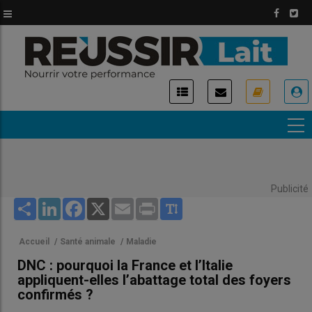
Aller
au
contenu
principal
USER
ACCOUNT
MENU
Publicité
Share
LinkedIn
Facebook
X
Email
Print
Accueil
/
Santé animale
/
Maladie
DNC : pourquoi la France et l’Italie
appliquent-elles l’abattage total des foyers
confirmés ?