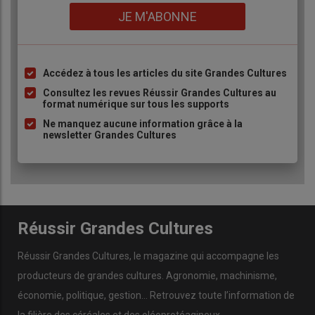
Lien
Le nombre de graines semées par hectare dépend du groupe
JE M'ABONNE
de précocité de la variété de maïs, des ressources hydriques de
la parcelle et de l’objectif de production. Les variétés précoces,
caractérisées par un développement végétatif plus rapide et
Accédez à tous les articles du site Grandes Cultures
Liste
un nombre de feuilles plus limité, peuvent supporter des
à
Consultez les revues Réussir Grandes Cultures au
densités plus élevées afin de compenser leur architecture par
format numérique sur tous les supports
puce
un nombre de plantes plus important. À l’inverse, les variétés
Ne manquez aucune information grâce à la
tardives expriment généralement mieux leur potentiel à des
newsletter Grandes Cultures
densités plus modérées.
Témoignage |
Maïs : « Je recherche des variétés
qui résistent au manque d’eau sur mon
exploitation en Charente sans irrigation »
Réussir Grandes Cultures
Réussir Grandes Cultures
, le magazine qui accompagne les
producteurs de
grandes cultures
.
Agronomie
,
machinisme
,
Raisonner la densité de semis de maïs en
fonction du potentiel agronomique
économie
,
politique
,
gestion
… Retrouvez toute l’information de
la filière des
céréales
et des
oléoprotéagineux
.