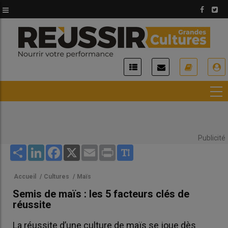
Aller
au
contenu
principal
USER
ACCOUNT
MENU
Publicité
Share
LinkedIn
Facebook
X
Email
Print
Accueil
/
Cultures
/
Maïs
Semis de maïs : les 5 facteurs clés de
réussite
La réussite d’une culture de maïs se joue dès