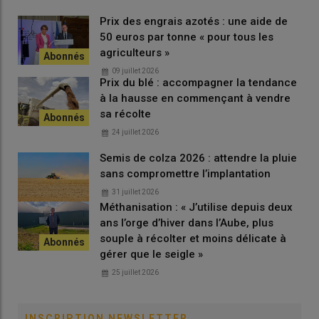
Prix des engrais azotés : une aide de
50 euros par tonne « pour tous les
Témoignage |
Semis de printemps : « Nous avons
agriculteurs »
investi dans un strip-till pour implanter du maïs en
09 juillet 2026
non-labour sur nos sols froids »
Prix du blé : accompagner la tendance
à la hausse en commençant à vendre
sa récolte
24 juillet 2026
Comment favoriser une bonne
Semis de colza 2026 : attendre la pluie
implantation de la graine de maïs ?
sans compromettre l’implantation
Une fois les conditions de sol réunies, le soin apporté au semis
31 juillet 2026
Méthanisation : « J’utilise depuis deux
en lui-même est le deuxième facteur déterminant.
ans l’orge d’hiver dans l’Aube, plus
souple à récolter et moins délicate à
Une profondeur de semis de maïs entre 4
gérer que le seigle »
et 5 cm
25 juillet 2026
La profondeur de semis conditionne directement la vitesse et
l’homogénéité de la levée. Elle se situe généralement entre
INSCRIPTION NEWSLETTER