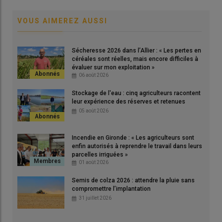
Adapter la densité de semis à la variété de maïs
Raisonner la densité de semis de maïs en fonction du
VOUS AIMEREZ AUSSI
potentiel agronomique
Comment raisonner l’écartement entre rangs de
Sécheresse 2026 dans l’Allier : « Les pertes en
maïs ?
céréales sont réelles, mais encore difficiles à
Un inter-rang de 75 à 80 centimètres demeure la
évaluer sur mon exploitation »
référence
06 août 2026
L’inter-rang peut être adapté en fonction du type de
Stockage de l'eau : cinq agriculteurs racontent
sols
leur expérience des réserves et retenues
Quelles interventions lors du semis de maïs pour
05 août 2026
sécuriser la culture ?
Apporter du phosphore au semis
Incendie en Gironde : « Les agriculteurs sont
Protéger les semences avec un insecticides contre
enfin autorisés à reprendre le travail dans leurs
parcelles irriguées »
les ravageurs du sol
01 août 2026
Semis de colza 2026 : attendre la pluie sans
compromettre l’implantation
Quelles conditions de sol pour
31 juillet 2026
réussir son semis de maïs ?