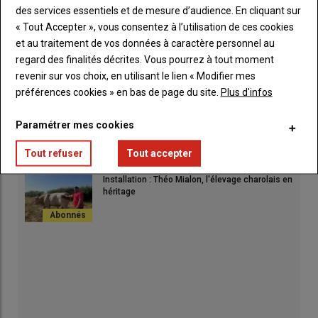
abattoirs du groupe Bigard
des services essentiels et de mesure d’audience. En cliquant sur
« Tout Accepter », vous consentez à l’utilisation de ces cookies
et au traitement de vos données à caractère personnel au
Portrait Mickaël Clarissou : l’éleveur limousin
regard des finalités décrites. Vous pourrez à tout moment
qui sculpte l’avenir de son troupeau
revenir sur vos choix, en utilisant le lien « Modifier mes
préférences cookies » en bas de page du site.
Plus d'infos
La FDSEA et les JA ont convaincu le préfet de
Paramétrer mes cookies
l’intérêt des réserves d’eau collinaires
Tout refuser
Tout accepter
Installation : Théo Mialon, l'élevage charolais en
héritage