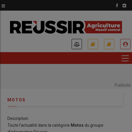
Aller
au
contenu
principal
USER
ACCOUNT
MENU
Publicité
MOTOS
Description
Toute l'actualité dans la catégorie
Motos
du groupe