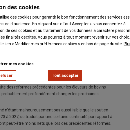
on des cookies
utilise des cookies pour garantir le bon fonctionnement des services ess
esure d’audience. En cliquant sur « Tout Accepter », vous consentez à
ation de ces cookies et au traitement de vos données à caractère person
es finalités décrites. Vous pourrez à tout moment revenir sur vos choix,
t le lien « Modifier mes préférences cookies » en bas de page du site.
Plu
trer mes cookies
refuser
Tout accepter
inuité des réformes précédentes pour les éleveurs de bovins
ontre probablement profondément changer les prochaines
hé n’étant malheureusement pas aussi lisible que le soutien
 2023 à 2027, se traduit par une certaine continuité par rapport à
 sont peut-être moins nets que lors des précédentes réformes.