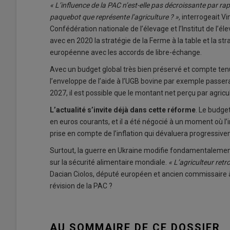
« L’influence de la PAC n’est-elle pas décroissante par rap
paquebot que représente l’agriculture ? »,
interrogeait Vi
Confédération nationale de l’élevage et l’Institut de l’
avec en 2020 la stratégie de la Ferme à la table et la str
européenne avec les accords de libre-échange.
Avec un budget global très bien préservé et compte ten
l’enveloppe de l’aide à l’UGB bovine par exemple passera
2027, il est possible que le montant net perçu par agri
L’actualité s’invite déjà dans cette réforme
. Le budge
en euros courants, et il a été négocié à un moment où l’in
prise en compte de l’inflation qui dévaluera progressivem
Surtout, la guerre en Ukraine modifie fondamentalement
sur la sécurité alimentaire mondiale.
« L’agriculteur ret
Dacian Ciolos, député européen et ancien commissaire à l
révision de la PAC ?
AU SOMMAIRE DE CE DOSSIER