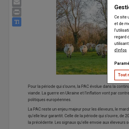
Email
Gesti
Print
Ce site 
et de m
l’utilis
regard d
utilisan
d'infos
Paramé
Tout 
Pour la période qui s’ouvre, la PAC évolue dans la cont
viande. La guerre en Ukraine et l’inflation vont par c
politiques européennes.
La PAC reste un enjeu majeur pour les éleveurs, le marc
qu’elle leur garantit. Celle de la période qui s’ouvre, de
la précédente. Les signaux qu’elle envoie aux éleveurs