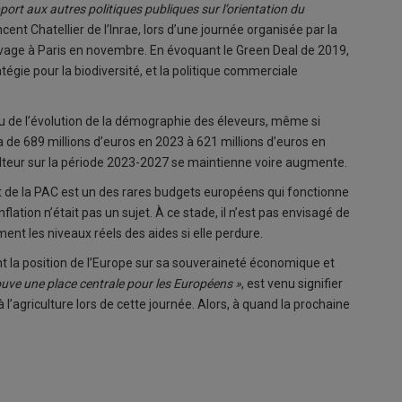
port aux autres politiques publiques sur l’orientation du
ncent Chatellier de l’Inrae, lors d’une journée organisée par la
élevage à Paris en novembre. En évoquant le Green Deal de 2019,
atégie pour la biodiversité, et la politique commerciale
u de l’évolution de la démographie des éleveurs, même si
 de 689 millions d’euros en 2023 à 621 millions d’euros en
culteur sur la période 2023-2027 se maintienne voire augmente.
t de la PAC est un des rares budgets européens qui fonctionne
flation n’était pas un sujet. À ce stade, il n’est pas envisagé de
ent les niveaux réels des aides si elle perdure.
 la position de l’Europe sur sa souveraineté économique et
rouve une place centrale pour les Européens »
, est venu signifier
’agriculture lors de cette journée. Alors, à quand la prochaine