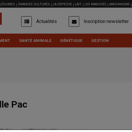
 LÉGUMES
GRANDES CULTURES
LA DEPECHE
LAIT
LES MARCHÉS
MACHINISME
USER
Actualités
Inscription newsletter
ACCOUNT
MENU
MENT
SANTÉ ANIMALE
GÉNÉTIQUE
GESTION
lle Pac