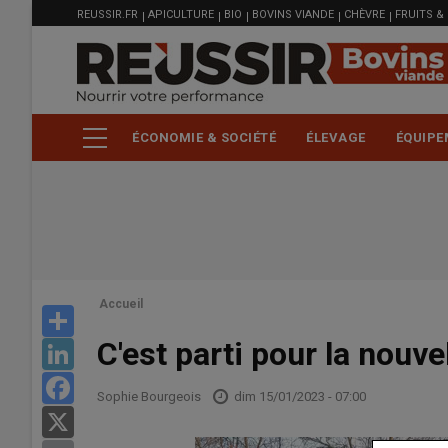
MENU
Aller
REUSSIR.FR
APICULTURE
BIO
BOVINS VIANDE
CHÈVRE
FRUITS &
FILIÈRE
au
contenu
principal
ÉCONOMIE & SOCIÉTÉ
ÉLEVAGE
ÉQUIPE
Accueil
Share
C'est parti pour la nouve
LinkedIn
Facebook
Sophie Bourgeois
dim 15/01/2023 - 07:00
X