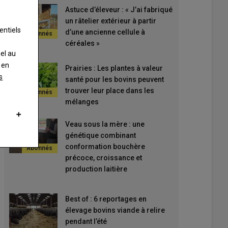
Astuce d’éleveur : « J’ai fabriqué
un râtelier extérieur à partir
entiels
d’une ancienne cellule à
céréales »
nel au
 en
Prairies : Les plantes à valeur
s
santé pour les bovins peuvent
trouver leur place dans les
mélanges
Veau sous la mère : une
génétique combinant
conformation bouchère
précoce, croissance et
production laitière
Best of : 6 reportages en
élevage bovins viande à relire
pendant l’été