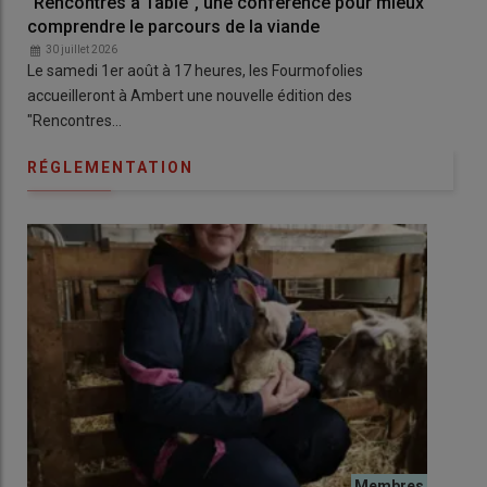
"Rencontres à Table", une conférence pour mieux
Un 
comprendre le parcours de la viande
et 
30 juillet 2026
3
Le samedi 1er août à 17 heures, les Fourmofolies
À Lu
accueilleront à Ambert une nouvelle édition des
pre
"Rencontres…
RÉGLEMENTATION