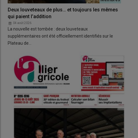
Deux louveteaux de plus… et toujours les mêmes
Int
qui paient l’addition
loi
de 
04 août 2026
La nouvelle est tombée : deux louveteaux
0
Luc 
supplémentaires ont été officiellement identifiés sur le
agr
Plateau de…