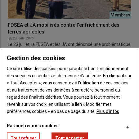
FDSEA et JA mobilisés contre l'enfrichement des
terres agricoles
29 juillet 2026
Le 23 juillet, la FDSEA et les JA ont dénoncé une problématique
récurrente sur certains secteurs concernant…
Gestion des cookies
Ce site utilise des cookies pour garantir le bon fonctionnement
ÉCONOMIE & SOCIÉTÉ
des services essentiels et de mesure d’audience. En cliquant sur
« Tout Accepter », vous consentez à l’utilisation de ces cookies
et au traitement de vos données à caractère personnel au
regard des finalités décrites. Vous pourrez à tout moment
revenir sur vos choix, en utilisant le lien « Modifier mes
préférences cookies » en bas de page du site.
Plus d'infos
Paramétrer mes cookies
Tout refuser
Tout accepter