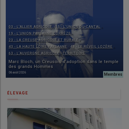
,
,
03 - L'ALLIER AGRICOLE
15 - L'UNION DU CANTAL
,
19 - L'UNION PAYSANNE CORRÈZE
,
23 - LA CREUSE AGRICOLE ET RURALE
,
,
43 - LA HAUTE LOIRE PAYSANNE
48 - LE RÉVEIL LOZÈRE
,
63 - L'AUVERGNE AGRICOLE
TERRITOIRE
Marc Bloch, un Creusois d'adoption dans le temple
des grands Hommes
06 août 2026
ÉLEVAGE