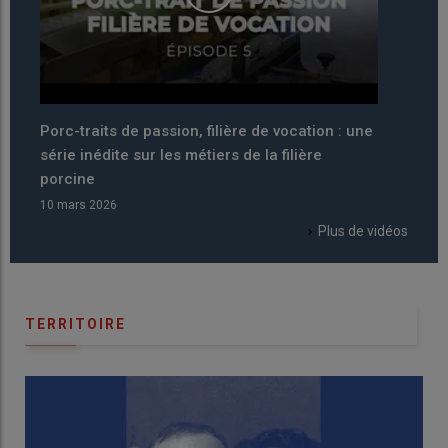
ne
Pourquoi 2026 a été décrétée année
Porc
internationale du pastoralisme par la FAO ?
série
porc
06 mars 2026
06 ma
Plus de vidéos
TERRITOIRE