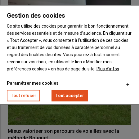
Gestion des cookies
Les volailles rurales en mal de reconnaissance
Ce site utilise des cookies pour garantir le bon fonctionnement
12 mars 2021
des services essentiels et de mesure d’audience. En cliquant sur
« Tout Accepter », vous consentez à l’utilisation de ces cookies
et au traitement de vos données à caractère personnel au
regard des finalités décrites. Vous pourrez à tout moment
revenir sur vos choix, en utilisant le lien « Modifier mes
préférences cookies » en bas de page du site.
Plus d'infos
Paramétrer mes cookies
Tout refuser
Tout accepter
Mieux valoriser son parcours de volailles avec la
méthode Bouquet