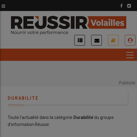
Aller
au
contenu
principal
USER
ACCOUNT
MENU
Publicité
DURABILITÉ
Toute l'actualité dans la catégorie
Durabilité
du groupe
d'information Réussir.