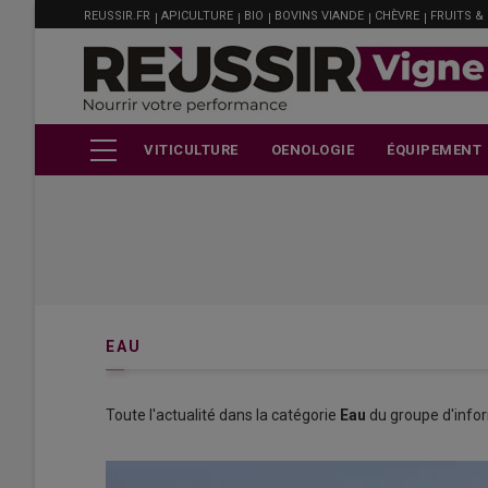
MENU
Aller
REUSSIR.FR
APICULTURE
BIO
BOVINS VIANDE
CHÈVRE
FRUITS &
FILIÈRE
au
contenu
principal
VITICULTURE
OENOLOGIE
ÉQUIPEMENT
EAU
Toute l'actualité dans la catégorie
Eau
du groupe d'infor