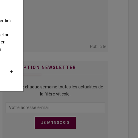
entiels
nel au
 en
Publicité
s
INSCRIPTION NEWSLETTER
Recevez chaque semaine toutes les actualités de
la filière viticole.