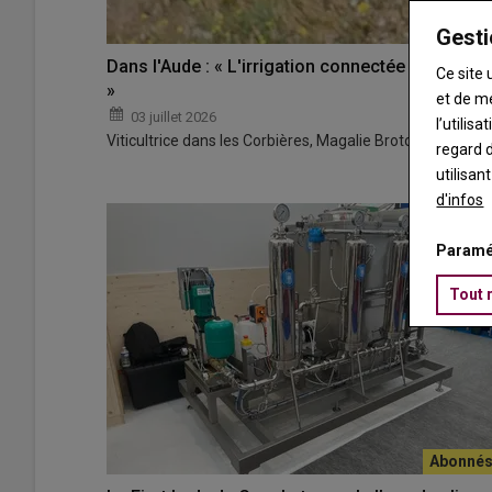
Gesti
Dans l'Aude : « L'irrigation connectée des vign
Ce site 
»
et de m
03 juillet 2026
l’utilis
Viticultrice dans les Corbières, Magalie Broto constate a
regard d
utilisan
d'infos
Paramé
Tout 