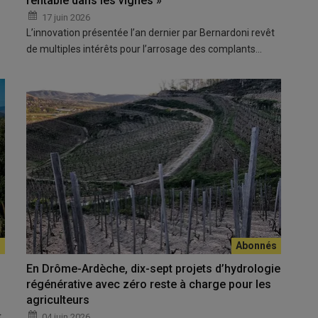
rentable dans les vignes »
17 juin 2026
L’innovation présentée l’an dernier par Bernardoni revêt
de multiples intérêts pour l’arrosage des complants…
En Drôme-Ardèche, dix-sept projets d’hydrologie
régénérative avec zéro reste à charge pour les
agriculteurs
t
04 juin 2026