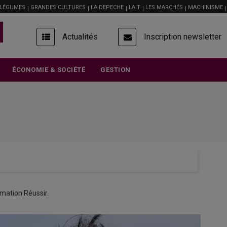
 LÉGUMES
GRANDES CULTURES
LA DEPECHE
LAIT
LES MARCHÉS
MACHINISME
USER
Actualités
Inscription newsletter
ACCOUNT
MENU
ÉCONOMIE & SOCIÉTÉ
GESTION
mation Réussir.