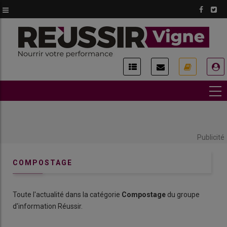
Aller
au
contenu
principal
USER
ACCOUNT
MENU
Publicité
COMPOSTAGE
Toute l'actualité dans la catégorie
Compostage
du groupe
d'information Réussir.