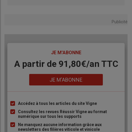
Publicité
TITRE
JE M'ABONNE
Body
A partir de 91,80€/an​ TTC
Lien
JE M'ABONNE
Accédez à tous les articles du site Vigne
Liste
à
Consultez les revues Réussir Vigne au format
numérique sur tous les supports
puce
Ne manquez aucune information grâce aux
newsletters des filières viticole et vinicole