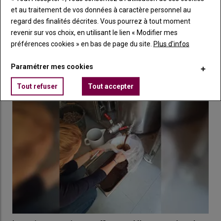
et au traitement de vos données à caractère personnel au
Resoilutions propose un composteur étudié pour
regard des finalités décrites. Vous pourrez à tout moment
l’agriculture régénérative
revenir sur vos choix, en utilisant le lien « Modifier mes
22 janvier 2023
préférences cookies » en bas de page du site.
Plus d'infos
Le Resoiler est un matériel connecté qui permet de réussir son
compost, pour les thés ou extraits, à chaque…
Paramétrer mes cookies
Tout refuser
Tout accepter