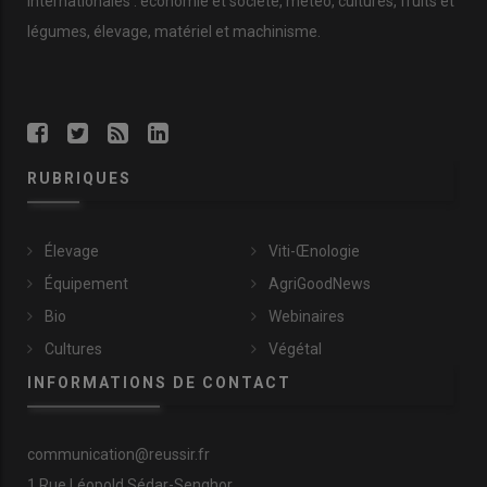
internationales : économie et société, météo, cultures, fruits et
légumes, élevage, matériel et machinisme.
RUBRIQUES
Élevage
Viti-Œnologie
Équipement
AgriGoodNews
Bio
Webinaires
Cultures
Végétal
INFORMATIONS DE CONTACT
communication@reussir.fr
1 Rue Léopold Sédar-Senghor