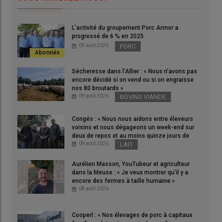
« Ce vote marque une avancée majeure pour des dizaines de
milliers de conjointes d’agriculteurs et d’aides familiaux », se
L’activité du groupement Porc Armor a
félicite Julien Brugerolles
progressé de 6 % en 2025
09 août 2026
PORC
© Assemblée nationale
Sécheresse dans l’Allier : « Nous n’avons pas
Malgré l’avis défavorable du gouvernement, les députés ont
encore décidé si on vend ou si on engraisse
très largement adopté (82 voix pour, 1 contre) le 4 juin la
nos 80 broutards »
proposition de loi portée par le député du Puy-de-Dôme
09 août 2026
BOVINS VIANDE
Julien Brugerolles
. Reprenant le combat de son
prédécesseur
André Chassaigne
, le député souhaite par ce
Congés : « Nous nous aidons entre éleveurs
voisins et nous dégageons un week-end sur
texte «
améliorer les plus
petites retraites agricoles
».
deux de repos et au moins quinze jours de
vacances par an » dans les Côtes-d’Armor
09 août 2026
LAIT
«
Ce vote marque une avancée majeure pour des dizaines de
milliers de
conjointes d’agriculteurs
et d’
aides familiaux
, dont
Aurélien Masson, YouTubeur et agriculteur
les pensions restent parmi les plus faibles du pays
», se félicite
dans la Meuse : « Je veux montrer qu’il y a
Julien Brugerolles dans un communiqué.
encore des fermes à taille humaine »
08 août 2026
Le texte, qui doit désormais être examiné par le Sénat,
prévoit selon lui :
Cooperl : « Nos élevages de porc à capitaux