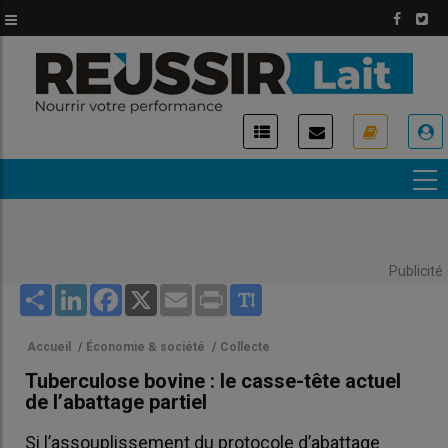
Aller
au
contenu
principal
USER
ACCOUNT
MENU
Publicité
Share
LinkedIn
Facebook
X
Email
Print
Accueil
/
Économie & société
/
Collecte
Tuberculose bovine : le casse-tête actuel
de l’abattage partiel
Si l’assouplissement du protocole d’abattage