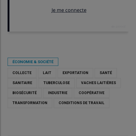
Publié le
dim 10/05/2026 - 07:30
- Par
Alizée Juanchich
ÉCONOMIE & SOCIÉTÉ
COLLECTE
LAIT
EXPORTATION
SANTÉ
SANITAIRE
TUBERCULOSE
VACHES LAITIÈRES
BIOSÉCURITÉ
INDUSTRIE
COOPÉRATIVE
TRANSFORMATION
CONDITIONS DE TRAVAIL