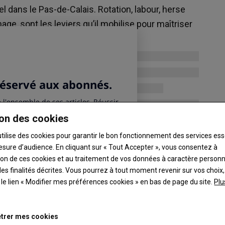
Maïs
el dans le Pas-de-Calais. Rotation, labour, herse
250.25 €/t
age, sont les leviers qu’il mobilise pour maîtriser
Euronext, 05 Aug 2026
Colza
523.5 €/t
Euronext, 05 Aug 2026
Graines de soja
11.565 $/boiss.
Chicago, 05 Aug 2026
on des cookies
utilise des cookies pour garantir le bon fonctionnement des services ess
esure d’audience. En cliquant sur « Tout Accepter », vous consentez à
ation de ces cookies et au traitement de vos données à caractère person
es finalités décrites. Vous pourrez à tout moment revenir sur vos choix,
t le lien « Modifier mes préférences cookies » en bas de page du site.
Plu
trer mes cookies