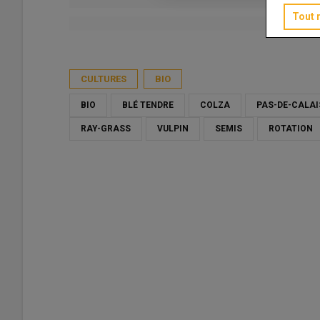
Tout 
Publié le
ven 29/08/2025 - 09:00
- Par
Marie-Christine Bid
CULTURES
BIO
BIO
BLÉ TENDRE
COLZA
PAS-DE-CALAI
RAY-GRASS
VULPIN
SEMIS
ROTATION