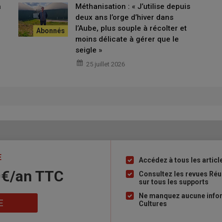
a
Méthanisation : « J’utilise depuis
deux ans l’orge d’hiver dans
l’Aube, plus souple à récolter et
moins délicate à gérer que le
seigle »
25 juillet 2026
E
Accédez à tous les articl
Liste
0€/an​ TTC
à
Consultez les revues Ré
sur tous les supports
puce
Ne manquez aucune infor
E
Cultures