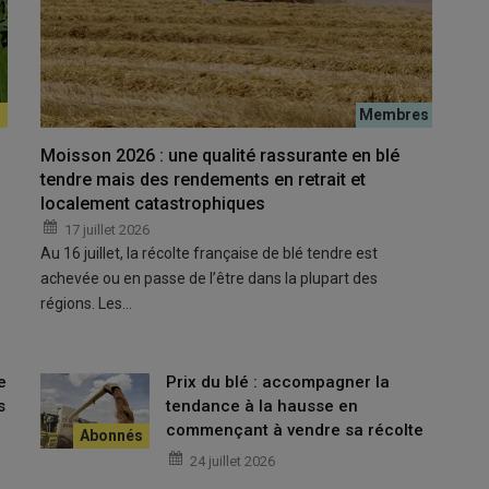
lle
, trois semaines après le semis au stade 2-4 feuilles, puis
s. C’est la seule culture que nous désherbons à l’automne, car
tervenir sur nos blés semés en novembre. Ils sont binés au
isonné pour cela au préalable. Nos deux
bineuses
sont
t gagner en précision. Nous avons investi dans des outils
 cultures au printemps. Et si des ray-grass échappent à la
Moisson 2026 : une qualité rassurante en blé
ous réalisons un
écimage
, pour éviter le retour au sol de
tendre mais des rendements en retrait et
localement catastrophiques
17 juillet 2026
r, colza, orge de printemps, mélange blé de printemps/blé dur,
grain, tournesol, fèverole de printemps, lin et chanvre textile,
Au 16 juillet, la récolte française de blé tendre est
achevée ou en passe de l’être dans la plupart des
régions. Les…
e
Prix du blé : accompagner la
s
tendance à la hausse en
commençant à vendre sa récolte
24 juillet 2026