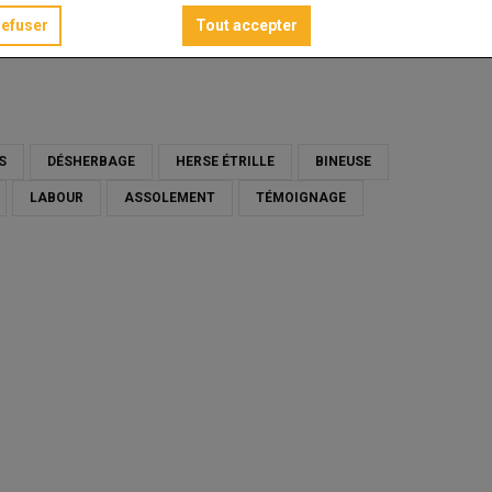
refuser
Tout accepter
ault
S
DÉSHERBAGE
HERSE ÉTRILLE
BINEUSE
LABOUR
ASSOLEMENT
TÉMOIGNAGE