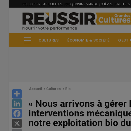
MENU
Aller
REUSSIR.FR
APICULTURE
BIO
BOVINS VIANDE
CHÈVRE
FRUITS &
FILIÈRE
au
contenu
principal
CULTURES
ÉCONOMIE & SOCIÉTÉ
GESTI
Accueil
/
Cultures
/
Bio
Share
« Nous arrivons à gérer
LinkedIn
Blé meunier
interventions mécanique
Facebook
222.5 €/t
notre exploitation bio d
X
Euronext, 05 Aug 2026