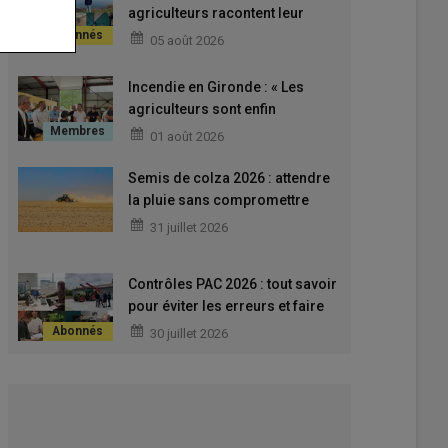
agriculteurs racontent leur
expérience des réserves et
05 août 2026
retenues
Incendie en Gironde : « Les
agriculteurs sont enfin
autorisés à reprendre le travail
01 août 2026
dans leurs parcelles irriguées »
Semis de colza 2026 : attendre
la pluie sans compromettre
l’implantation
31 juillet 2026
Contrôles PAC 2026 : tout savoir
pour éviter les erreurs et faire
valoir ses droits
30 juillet 2026