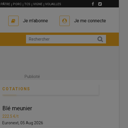
PÂTRE
PORC
TCS
VIGNE
VOLAILLES
Je m'abonne
Je me connecte
Publicité
COTATIONS
Blé meunier
Blé meunie
222.5 €/t
222.5 €/t
Euronext, 05 Aug 2026
Euronext, 05 A