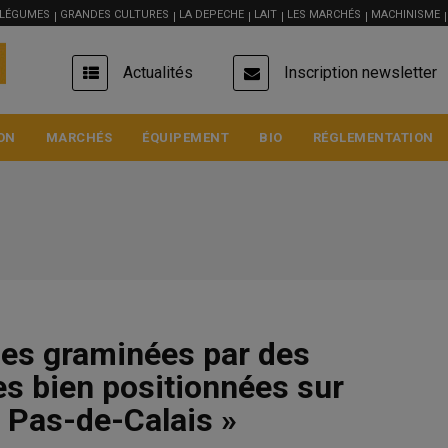
 LÉGUMES
GRANDES CULTURES
LA DEPECHE
LAIT
LES MARCHÉS
MACHINISME
USER
Actualités
Inscription newsletter
ACCOUNT
MENU
ON
MARCHÉS
ÉQUIPEMENT
BIO
RÉGLEMENTATION
 les graminées par des
Blé meunier
s bien positionnées sur
222.5 €/t
u Pas-de-Calais »
Euronext, 05 Aug 2026