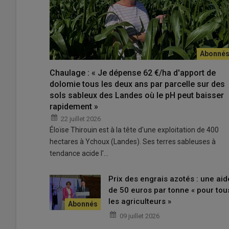
À l’automne, nous désherbons les colzas à la
herse étri
nous les binons à 45 cm d’écartement, une semaine aprè
nos sols de limons battants ne nous permettent pas d’in
printemps, à 25 cm d’écartement, le semis ayant été ra
équipées de caméras, pour mieux détecter les cultures e
performants, car nous binons une grande majorité de nos
Chaulage : « Je dépense 62 €/ha d'apport de
bineuse, et viennent à dépasser le blé en mai ou juin, n
dolomie tous les deux ans par parcelle sur des
sols sableux des Landes où le pH peut baisser
leurs graines. »
rapidement »
Ferme de Montechor, 187 ha de SAU en bio, en blé d’hive
mélange triticale/pois, blé semence, orge semence, maïs 
22 juillet 2026
pois de conserve, chicorée, racine d’endive, potimarron.
Éloïse Thirouin est à la tête d'une exploitation de 400
hectares à Ychoux (Landes). Ses terres sableuses à
tendance acide l'…
Prix des engrais azotés : une aid
de 50 euros par tonne « pour tou
les agriculteurs »
09 juillet 2026