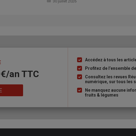
30 juillet 2026
Accédez à tous les articl
Liste
E
à
Profitez de l’ensemble de
0€/an​ TTC
puce
Consultez les revues Réu
numérique, sur tous les 
E
Ne manquez aucune inform
fruits & légumes