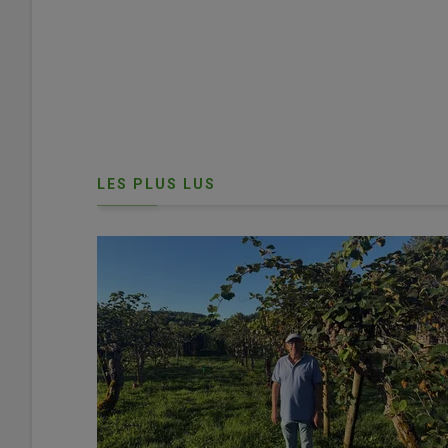
Sahara occidental
avaient atteint « plus de 409 000 tonn
pouvait y résister « d’autant que les producteur·rices d
prix du marché sur la base d’un prix préférentiel de 41 c
fois inférieur au taux horaire et cotisations sociales en 
Lire aussi :
Coût du travail en légumes : les 
compétitivité française
LES PLUS LUS
Retrouvez tous nos articles sur la tomate
ici
.