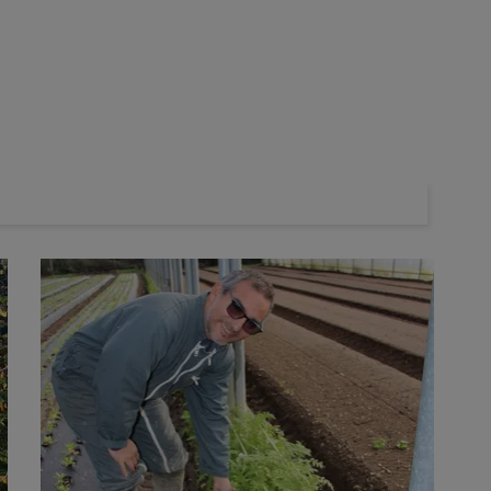
es ». Le syndicat s’interrogeait sur la façon dont la France
e tomates sont exposé·es aux distorsions de concurrence liés au
entimes d’euro du kilo pour la tomate avec un coût du travail 14
France ».
recommandations de Légumes de France pour améliorer la