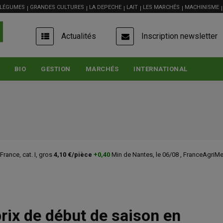
 LÉGUMES
GRANDES CULTURES
LA DEPECHE
LAIT
LES MARCHÉS
MACHINISME
USER
Actualités
Inscription newsletter
ACCOUNT
MENU
BIO
GESTION
MARCHÉS
INTERNATIONAL
nce, cat. I, gros
4,10 €/pièce
+0,40
Min de Nantes, le 06/08 , FranceAgriMer 
rix de début de saison en