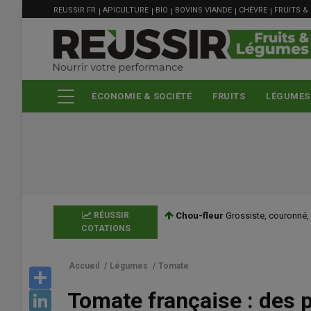
MENU
Aller
REUSSIR.FR
APICULTURE
BIO
BOVINS VIANDE
CHÈVRE
FRUITS &
FILIÈRE
au
contenu
principal
ÉCONOMIE & SOCIÉTÉ
FRUITS
LÉGUMES
RÉUSSIR
Chou-fleur
Grossiste, couronné, Fra
COTATIONS
Accueil
/
Légumes
/
Tomate
Share
Tomate française : des p
LinkedIn