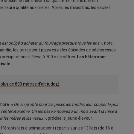
e stocker le foin suivant sa qualité. Le moins bon est
meilleure qualité aux mères. Après les mises bas, les vaches
 est obligé d’acheter du fourrage presque tous les ans »
, note
mandie, les terres sont pauvres et les épisodes de sécheresses
précipitations s’élève à 700 millimètres.
Les bêtes sont
ivale.
 plus de 800 mètres d’altitude
embre.
« On en profite pour les peser, les tondre, leur couper le poil
re l’entérotoxémie. On les pèse à nouveau un mois avant la mise à
r les mères et les veaux »
, précise le jeune éleveur.
fférents lots d’animaux sont répartis sur les 13 îlots (de 16 à