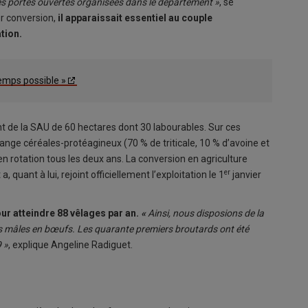
es portes ouvertes organisées dans le département »
, se
ur conversion,
il apparaissait essentiel au couple
ation.
temps possible »
t de la SAU de 60 hectares dont 30 labourables. Sur ces
ange céréales-protéagineux (70 % de triticale, 10 % d’avoine et
 en rotation tous les deux ans. La conversion en agriculture
er
quant à lui, rejoint officiellement l’exploitation le 1
janvier
r atteindre 88 vêlages par an.
«
Ainsi, nous disposions de la
des mâles en bœufs. Les quarante premiers broutards ont été
 »
, explique Angeline Radiguet.