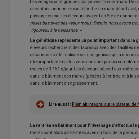
Les vêlages sont groupés sur janvier-février-mars. De ce
constitués pour une mise à l’herbe fin mars-début avril, 
passage en bio, les éleveurs avaient arrêté de donner d
mises bas avec des veaux mous. Depuis, nous avons trouv
vigoureux à la naissance. »
La génétique représente un point important dans la g
éleveurs recherchent des taureaux avec des facilités de n
césarienne a été réalisée sur une génisse qui a donné n
être importante car les veaux ne sont jamais compléme
mâles de 1 151 g/jour. Les éleveurs pèsent eux-mêmes l
dans le bâtiment des mères (pesées à l’entrée et à la so
dans le bâtiment d’engraissement.
Lire aussi :
Plein air intégral sur le plateau de
La rentrée en bâtiment pour l’hivernage s’effectue le 
mères sont alors alimentées avec du foin, de la paille, du