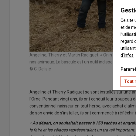
Gesti
Ce site 
et de m
l’utilis
regard d
utilisan
Angeline, Thierry et Martin Radiguet. « On n’envisageait 
d'infos
nos animaux. La bascule est un outil indispensable pour 
© C. Delisle
Paramé
Tout 
Angeline et Thierry Radiguet se sont installés sur une a
l’Orne. Pendant vingt ans, ils ont conduit leur troupea
conventionnel naisseur en tout herbe, avec achat d’alimen
de son envie de s’installer, ils ont commencé à réfléchir 
«
Au départ, on souhaitait passer à 150 vaches et engrais
le faire et les vêlages représentaient un travail important.