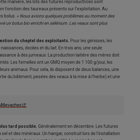
tte manière, les lots des futures reproductrices sont
en fonction des taureaux présents sur l’exploitation. Au
es bolus.
« Nous avions quelques problèmes au moment des
é un bolus bio enrichi en sélénium. Les veaux sont plus
estion du cheptel des exploitants.
Pour les génisses, les
aissances, dociles et du lait. En trois ans, une seule
aissance à des jumeaux. La production laitière des mères doit
ntés. Les femelles ont un GMQ moyen de 1 100 g/jour, les
eurs animaux. Pour cela, ils disposent de deux balances, une
rtie du bâtiment, pesées des veaux à la mise à l’herbe) et une
 Millevaches
plus tard possible.
Généralement en décembre. Les futures
 sel et des minéraux. Un hangar, construit lors de l’installation