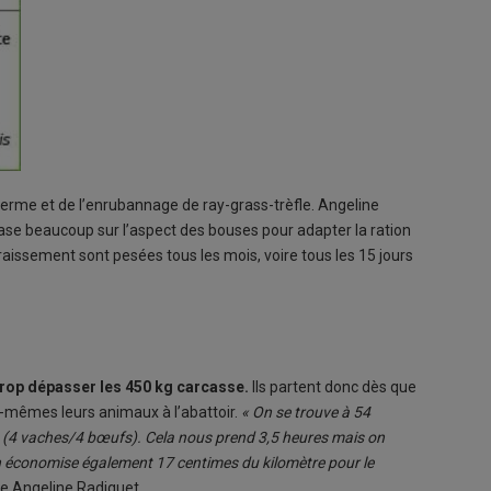
a ferme et de l’enrubannage de ray-grass-trèfle. Angeline
base beaucoup sur l’aspect des bouses pour adapter la ration
raissement sont pesées tous les mois, voire tous les 15 jours
trop dépasser les 450 kg carcasse.
Ils partent donc dès que
x-mêmes leurs animaux à l’abattoir.
« On se trouve à 54
it (4 vaches/4 bœufs). Cela nous prend 3,5 heures mais on
On économise également 17 centimes du kilomètre pour le
te Angeline Radiguet.