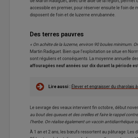
de Martin Radiguet, avec une aide de la région, permet d
accessible en premier, pour réserver ensuite le foin de 
disposent de foin et de luzerne enrubannée.
Des terres pauvres
« On achète de la luzerne, environ 90 boules minimum. On
Martin Radiguet. Bien que l’exploitation se situe en Nor
sont réguliers et conséquents. La moyenne annuelle des 
affouragées neuf années sur dix durant la période est
Lire aussi :
Élever et engraisser du charolais à
Le sevrage des veaux intervient fin octobre, début nov
au bout des queues et des oreilles et faire le rappel cont
l’herbe. On réalise également un vaccin antidiarrhéique su
À 1 an et 2 ans, les bœufs ressortent au pâturage. Les di