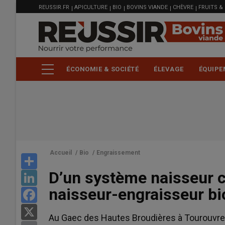
MENU
Aller
REUSSIR.FR
APICULTURE
BIO
BOVINS VIANDE
CHÈVRE
FRUITS &
FILIÈRE
au
contenu
principal
ÉCONOMIE & SOCIÉTÉ
ÉLEVAGE
ÉQUIPE
Accueil
/
Bio
/
Engraissement
Share
D’un système naisseur 
LinkedIn
naisseur-engraisseur bi
Facebook
X
Au Gaec des Hautes Broudières à Tourouvre 