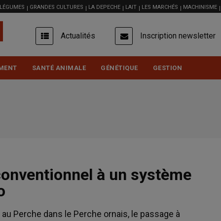
 LÉGUMES
GRANDES CULTURES
LA DEPECHE
LAIT
LES MARCHÉS
MACHINISME
USER
Actualités
Inscription newsletter
ACCOUNT
MENU
MENT
SANTÉ ANIMALE
GÉNÉTIQUE
GESTION
conventionnel à un système
o
au Perche dans le Perche ornais, le passage à