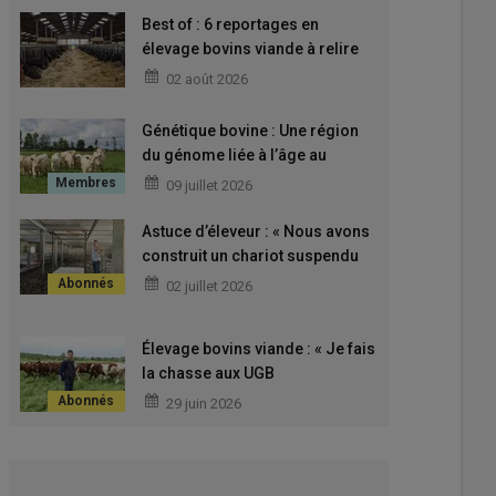
Best of : 6 reportages en
élevage bovins viande à relire
pendant l’été
02 août 2026
Génétique bovine : Une région
du génome liée à l’âge au
premier vêlage
09 juillet 2026
Astuce d’éleveur : « Nous avons
construit un chariot suspendu
de paillage pour un ancien
02 juillet 2026
bâtiment »
Élevage bovins viande : « Je fais
la chasse aux UGB
improductifs »
29 juin 2026