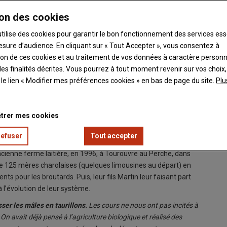
on des cookies
utilise des cookies pour garantir le bon fonctionnement des services ess
esure d’audience. En cliquant sur « Tout Accepter », vous consentez à
ation de ces cookies et au traitement de vos données à caractère person
es finalités décrites. Vous pourrez à tout moment revenir sur vos choix,
t le lien « Modifier mes préférences cookies » en bas de page du site.
Plu
pas de passer l’exploitation en agriculture biologique sans finir
Les éle
piloter cette phase."
© C. Del
trer mes cookies
refuser
Tout accepter
ncienne ferme laitière, en 1996, à Tourouvre au Perche, dans
u de 125 mères charolaises (quelques limousines au départ) en
ts pour les broutards. Puis, leur fils Martin leur faisant part
à l’évolution de leur système.
ser les mâles en taurillons.
Les cours ne nous ont pas incités à
 On avait déjà pensé à l’agriculture biologique et réalisé des