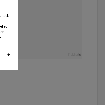
entiels
nel au
 en
s
veurs emmènent eux-mêmes leurs animaux à l’abattoir pour assurer leur
isle
Publicité