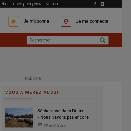
PÂTRE
PORC
TCS
VIGNE
VOLAILLES
Je m'abonne
Je me connecte
Publicité
VOUS AIMEREZ AUSSI
Sécheresse dans l’Allier :
« Nous n’avons pas encore
décidé si on vend ou si on
09 août 2026
engraisse nos 80 broutards »