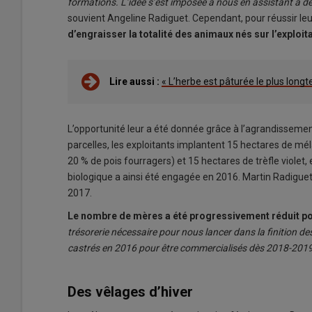
formations. L’idée s’est imposée à nous en assistant à d
souvient Angeline Radiguet. Cependant, pour réussir le
d’engraisser la totalité des animaux nés sur l’exploit
Lire aussi :
« L’herbe est pâturée le plus long
L’opportunité leur a été donnée grâce à l’agrandissemen
parcelles, les exploitants implantent 15 hectares de mél
20 % de pois fourragers) et 15 hectares de trèfle violet,
biologique a ainsi été engagée en 2016. Martin Radiguet a, 
2017.
Le nombre de mères a été progressivement réduit pou
trésorerie nécessaire pour nous lancer dans la finition 
castrés en 2016 pour être commercialisés dès 2018-2019
Des vêlages d’hiver