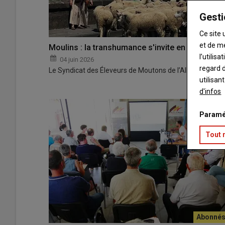
Gesti
Ce site 
et de m
Moulins : la transhumance s'invite en ville
l’utilis
04 juin 2026
regard d
Le Syndicat des Éleveurs de Moutons de l’Allier (SEMA
utilisan
d'infos
Paramé
Tout 