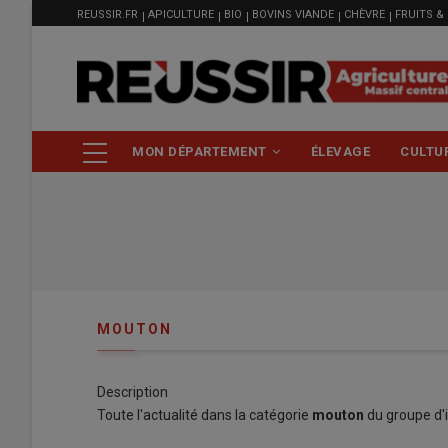
MENU
Aller
REUSSIR.FR
APICULTURE
BIO
BOVINS VIANDE
CHÈVRE
FRUITS &
FILIÈRE
au
contenu
principal
NAVIGATION
MON DÉPARTEMENT
ÉLEVAGE
CULTU
PRINCIPALE
MOUTON
Description
Toute l'actualité dans la catégorie
mouton
du groupe d'