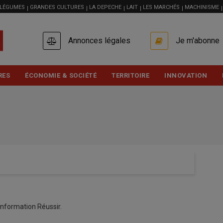
 LÉGUMES
GRANDES CULTURES
LA DEPECHE
LAIT
LES MARCHÉS
MACHINISME
USER
Annonces légales
Je m'abonne
ACCOUNT
MENU
RES
ÉCONOMIE & SOCIÉTÉ
TERRITOIRE
INNOVATION
information Réussir.