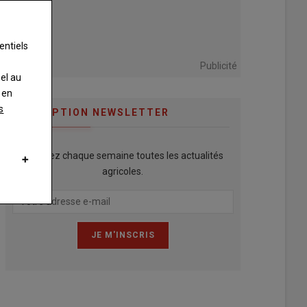
entiels
Publicité
nel au
 en
s
INSCRIPTION NEWSLETTER
Recevez chaque semaine toutes les actualités
agricoles.