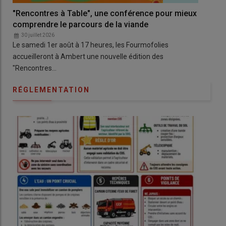
"Rencontres à Table", une conférence pour mieux
Un 
comprendre le parcours de la viande
et 
30 juillet 2026
3
Le samedi 1er août à 17 heures, les Fourmofolies
À Lu
accueilleront à Ambert une nouvelle édition des
pre
"Rencontres…
RÉGLEMENTATION