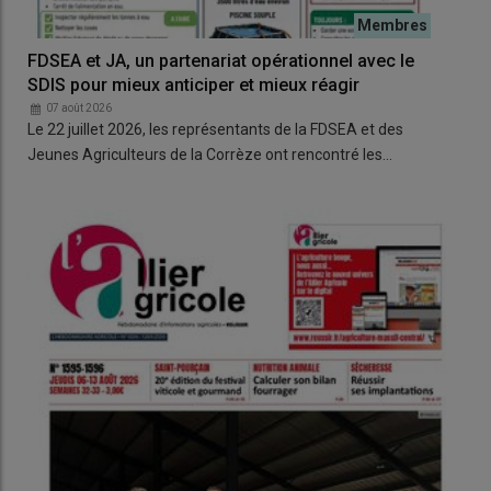
FDSEA et JA, un partenariat opérationnel avec le
Deu
SDIS pour mieux anticiper et mieux réagir
qui
07 août 2026
0
Le 22 juillet 2026, les représentants de la FDSEA et des
La 
Jeunes Agriculteurs de la Corrèze ont rencontré les…
supp
Pla