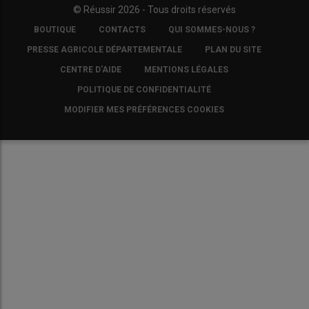
© Réussir 2026 - Tous droits réservés
FOOTER
BOUTIQUE
CONTACTS
QUI SOMMES-NOUS ?
COPYRIGHT
PRESSE AGRICOLE DÉPARTEMENTALE
PLAN DU SITE
CENTRE D'AIDE
MENTIONS LÉGALES
POLITIQUE DE CONFIDENTIALITÉ
MODIFIER MES PRÉFÉRENCES COOKIES