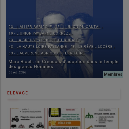
,
,
03 - L'ALLIER AGRICOLE
15 - L'UNION DU CANTAL
,
19 - L'UNION PAYSANNE CORRÈZE
,
23 - LA CREUSE AGRICOLE ET RURALE
,
,
43 - LA HAUTE LOIRE PAYSANNE
48 - LE RÉVEIL LOZÈRE
,
63 - L'AUVERGNE AGRICOLE
TERRITOIRE
Marc Bloch, un Creusois d'adoption dans le temple
des grands Hommes
06 août 2026
ÉLEVAGE