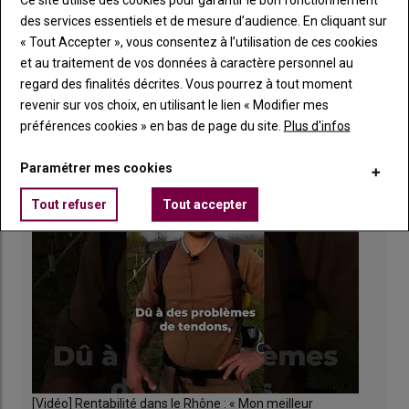
Botrytis : comment lutter contre cette maladie
des services essentiels et de mesure d’audience. En cliquant sur
de la vigne ?
« Tout Accepter », vous consentez à l’utilisation de ces cookies
30 juillet 2026
et au traitement de vos données à caractère personnel au
regard des finalités décrites. Vous pourrez à tout moment
revenir sur vos choix, en utilisant le lien « Modifier mes
VIDÉOS
préférences cookies » en bas de page du site.
Plus d'infos
Paramétrer mes cookies
Tout refuser
Tout accepter
[Vidéo] Rentabilité dans le Rhône : « Mon meilleur