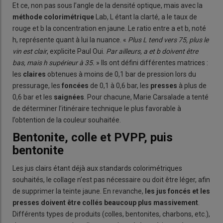
Et ce, non pas sous l’angle de la densité optique, mais avec la
méthode colorimétrique
Lab, L étant la clarté, a le taux de
rouge et b la concentration en jaune. Le ratio entre a et b, noté
h, représente quant à lui la nuance. «
Plus L tend vers 75, plus le
vin est clair
, explicite Paul Oui.
Par ailleurs, a et b doivent être
bas, mais h supérieur à 35.
» Ils ont défini différentes matrices :
les
claires
obtenues à moins de 0,1 bar de pression lors du
pressurage, les
foncées
de 0,1 à 0,6 bar, les
presses
à plus de
0,6 bar et les
saignées
. Pour chacune, Marie Carsalade a tenté
de déterminer l’itinéraire technique le plus favorable à
l’obtention de la couleur souhaitée.
Bentonite, colle et PVPP, puis
bentonite
Les jus clairs étant déjà aux standards colorimétriques
souhaités, le collage n’est pas nécessaire ou doit être léger, afin
de supprimer la teinte jaune. En revanche,
les jus foncés et les
presses doivent être collés beaucoup plus massivement
.
Différents types de produits (colles, bentonites, charbons, etc.),