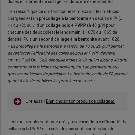
doses et moment de collage ont donc été expérimentés.
Il en ressort que ce qui fonctionne le mieux sur les matrices
chargées est un
précollage à la bentonite
en début de FA (J
+1 ou +2), suivi d’un
collage pois + PVPP
(à 40 g/hl pour
chacune des deux colles) le lendemain, à 1070 ou 1065 de
densité. Puis un
second collage à la bentonite
avant 1020.
«
Le précollage à la bentonite, à raison de 10 ou 20 g/hl permet
de renforcer l’efficacité des colles de pois et PVPP derrière
,
estime Paul Oui.
Cela dépouille moins le vin qu’un ajout à 40 g/hl
comme nous le faisions auparavant, tout en permettant aux
grosses molécules de précipiter. La bentonite en fin de FA permet
quant à elle de stabiliser les protéines du rosé.
»
Lire aussi |
Bien choisir son produit de collage
L’équipe a également noté qu’il y a une
meilleure efficacité
du
collage si la PVPP et la colle de pois sont ajoutées lors du