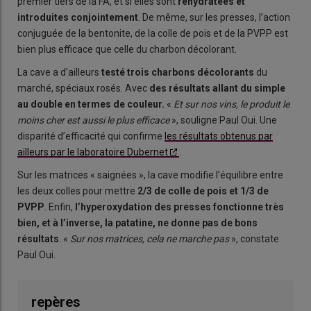
premier tiers de la FA, et si elles sont
réhydratées et
introduites conjointement
. De même, sur les presses, l’action
conjuguée de la bentonite, de la colle de pois et de la PVPP est
bien plus efficace que celle du charbon décolorant.
La cave a d’ailleurs
testé trois charbons décolorants
du
marché, spéciaux rosés. Avec
des résultats allant du simple
au double en termes de couleur.
«
Et sur nos vins, le produit le
moins cher est aussi le plus efficace
», souligne Paul Oui. Une
disparité d’efficacité qui confirme
les résultats obtenus par
ailleurs par le laboratoire Dubernet
.
Sur les matrices « saignées », la cave modifie l’équilibre entre
les deux colles pour mettre
2/3 de colle de pois et 1/3 de
PVPP
. Enfin,
l’hyperoxydation des presses fonctionne très
bien, et à l’inverse, la patatine, ne donne pas de bons
résultats
. «
Sur nos matrices, cela ne marche pas
», constate
Paul Oui.
repères