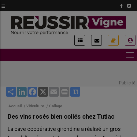
Aller
au
contenu
principal
USER
ACCOUNT
MENU
Publicité
Share
LinkedIn
Facebook
X
Email
Print
Accueil
/
Viticulture
/
Collage
Des vins rosés bien collés chez Tutiac
La cave coopérative girondine a réalisé un gros