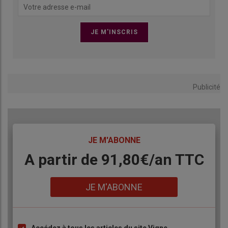
Publicité
TITRE
JE M'ABONNE
Body
A partir de 91,80€/an​ TTC
Lien
JE M'ABONNE