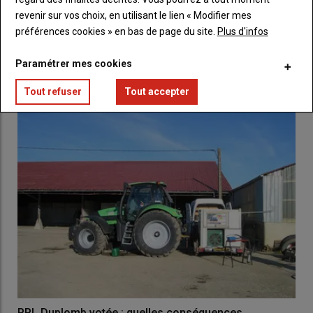
revenir sur vos choix, en utilisant le lien « Modifier mes
La loi Duplomb promulguée au journal officiel par
préférences cookies » en bas de page du site.
Plus d'infos
Emmanuel Macron
12 août 2025
Le président de la République a promulgué la loi visant à lever
Paramétrer mes cookies
les contraintes à l’exercice du métier d’…
Tout refuser
Tout accepter
PPL Duplomb votée : quelles conséquences